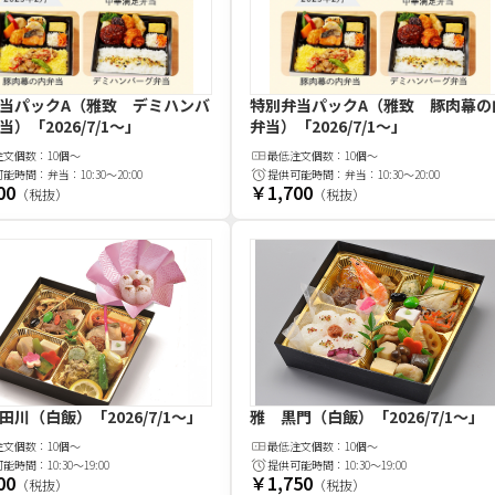
当パックA（雅致 デミハンバ
特別弁当パックA（雅致 豚肉幕の
当）
「2026/7/1〜」
弁当）
「2026/7/1〜」
注文
個
数：
10個～
最低注文
個
数：
10個～
可能時間：
弁当：10:30～20:00
提供可能時間：
弁当：10:30～20:00
00
￥1,700
（税抜）
（税抜）
田川（白飯）
「2026/7/1～」
雅 黒門（白飯）
「2026/7/1～」
注文
個
数：
10個～
最低注文
個
数：
10個～
可能時間：
10:30～19:00
提供可能時間：
10:30～19:00
00
￥1,750
（税抜）
（税抜）