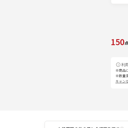
150
利
※商品
※数量
キャン