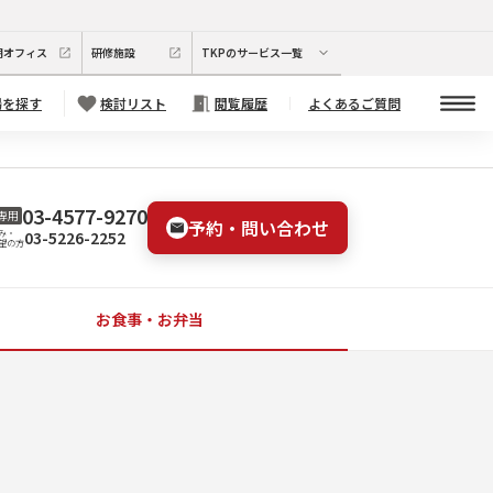
期オフィス
研修施設
TKPのサービス一覧
場を探す
検討リスト
閲覧履歴
よくあるご質問
03-4577-9270
専用
予約・問い合わせ
03-5226-2252
み・
望の方
お食事・お弁当