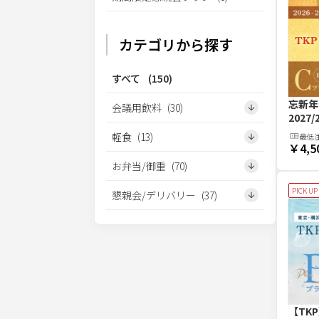
カテゴリから探す
すべて
(
150
)
忘新年
会議用飲料
(
30
)
2027
軽食
(
13
)
最低
￥4,5
お弁当/御重
(
70
)
PICK UP
懇親会/デリバリー
(
37
)
【TK