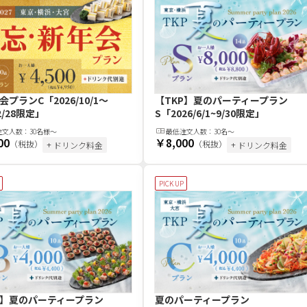
会プランC
「2026/10/1～
【TKP】夏のパーティープラン
/2/28限定」
S
「2026/6/1~9/30限定」
注文
人
数：
30名様～
最低注文
人
数：
30名〜
00
￥8,000
（税抜）
（税抜）
+ ドリンク料金
+ ドリンク料金
PICK UP
P】夏のパーティープラン
夏のパーティープラン