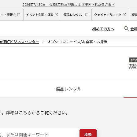
2026年7月30日
令和8年熊本地震により被災された皆さまへ
ィー・懇親会
イベント企画・運営
備品レンタル
ウェビナーサポート
短
初めての方へ
会
下神保町ビジネスセンター
オプションサービス/お食事・お弁当
予約
予約済
内見希
備品レンタル
す。
詳細はこちら
からご覧ください。
検索