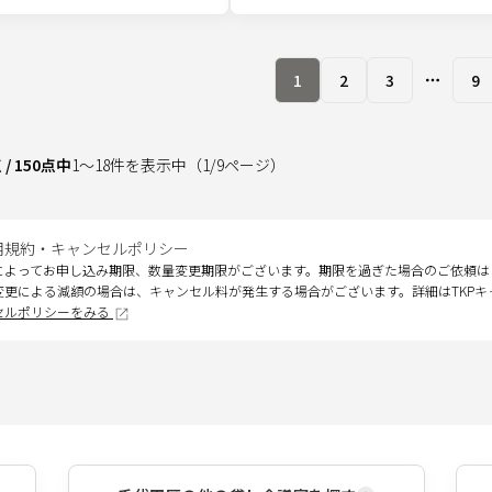
1
2
3
9
More pa
点
/
150
点中
1
～
18
件を表示中
（
1
/
9
ページ）
用規約・キャンセルポリシー
によってお申し込み期限、数量変更期限がございます。期限を過ぎた場合のご依頼は
変更による減額の場合は、キャンセル料が発生する場合がございます。詳細はTKP
セルポリシーをみる