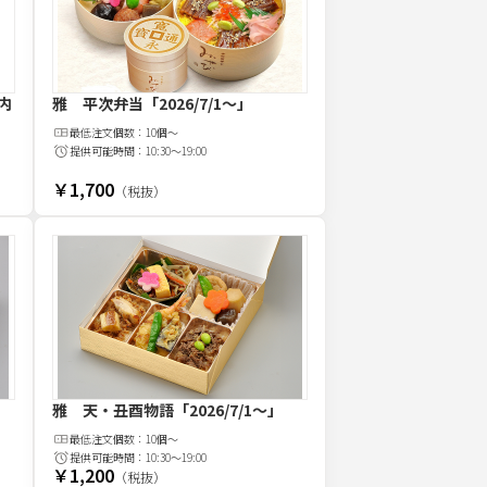
内
雅 平次弁当
「2026/7/1～」
最低注文
個
数：
10個～
提供可能時間：
10:30～19:00
￥1,700
（税抜）
雅 天・丑酉物語
「2026/7/1～」
最低注文
個
数：
10個～
提供可能時間：
10:30～19:00
￥1,200
（税抜）