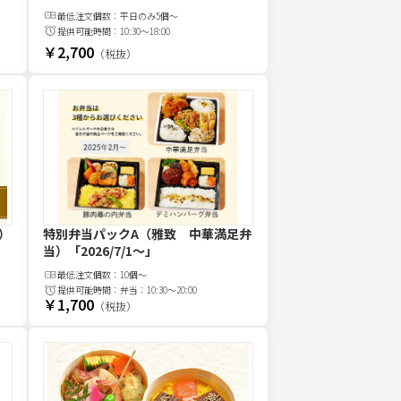
最低注文
個
数：
平日のみ5個～
提供可能時間：
10:30～18:00
￥2,700
（税抜）
）
特別弁当パックA（雅致 中華満足弁
当）
「2026/7/1〜」
最低注文
個
数：
10個～
提供可能時間：
弁当：10:30～20:00
￥1,700
（税抜）