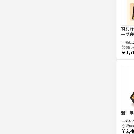
特別弁
ーグ弁
最低
提供
￥1,7
雅 隅
最低
提供
￥2,4