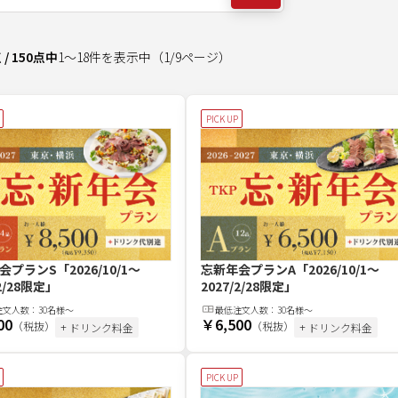
点
/
150
点中
1
～
18
件を表示中
（
1
/
9
ページ）
PICK UP
会プランS
「2026/10/1～
忘新年会プランA
「2026/10/1～
/2/28限定」
2027/2/28限定」
注文
人
数：
30名様～
最低注文
人
数：
30名様～
00
￥6,500
（税抜）
（税抜）
+ ドリンク料金
+ ドリンク料金
PICK UP