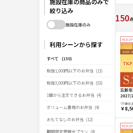
施設在庫の商品のみで
絞り込み
150
施設在庫のみ
PICK UP
利用シーンから探す
すべて
(
150
)
税抜1,000円以下のお弁当
(
13
)
税抜3,000円以下のお弁当
(
53
)
忘新年
1個から注文できるお弁当
(
4
)
2027
最低
ボリューム重視のお弁当
(
4
)
￥8,5
おもてなしのお弁当
(
12
)
PICK UP
期間限定懇親会プラン
(
8
)