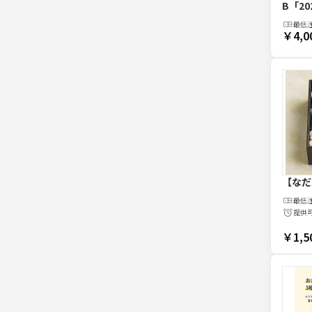
B
「20
最低
￥4,0
【なだ
最低
提供
￥1,5