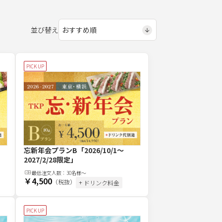
並び替え
PICK UP
忘新年会プランB
「2026/10/1～
2027/2/28限定」
最低注文
人
数：
30名様～
￥4,500
（税抜）
+ ドリンク料金
PICK UP