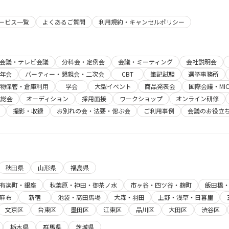
サービス一覧
よくあるご質問
利用規約・キャンセルポリシー
b会議・テレビ会議
分科会・定例会
会議・ミーティング
会社説明会
年会
パーティー・懇親会・二次会
CBT
筆記試験
選挙事務所
物保管・倉庫利用
学会
大型イベント
商品発表会
国際会議・MIC
主総会
オーディション
採用面接
ワークショップ
オンライン研修
撮影・収録
お別れの会・法要・偲ぶ会
ご利用事例
会議のお役立
秋田県
山形県
福島県
有楽町・銀座
秋葉原・神田・御茶ノ水
市ヶ谷・四ツ谷・麹町
飯田橋
麻布
新宿
池袋・高田馬場
大森・羽田
上野・浅草・日暮里
文京区
台東区
墨田区
江東区
品川区
大田区
渋谷区
栃木県
群馬県
茨城県