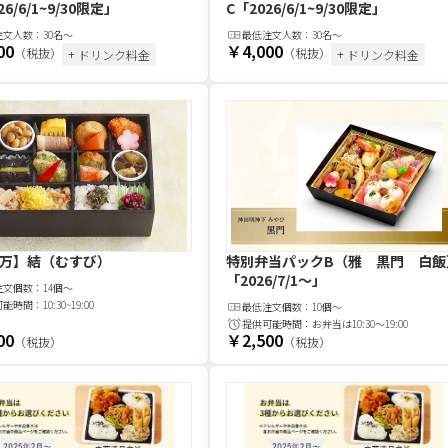
26/6/1~9/30限定」
C
「2026/6/1~9/30限定」
注文
人
数：
30名〜
最低注文
人
数：
30名〜
00
￥4,000
（税抜）
（税抜）
+ ドリンク料金
+ ドリンク料金
万】結（むすび）
特別弁当パックB（雅 黒門 白飯
「2026/7/1〜」
注文
個
数：
14個～
可能時間：
10:30~19:00
最低注文
個
数：
10個～
提供可能時間：
お弁当は10:30～19:00
00
￥2,500
（税抜）
（税抜）