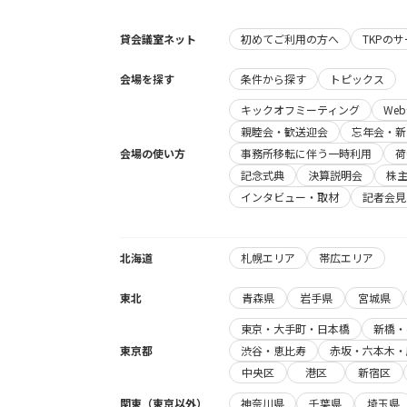
貸会議室ネット
初めてご利用の方へ
TKPの
会場を探す
条件から探す
トピックス
キックオフミーティング
We
親睦会・歓送迎会
忘年会・新
会場の使い方
事務所移転に伴う一時利用
荷
記念式典
決算説明会
株
インタビュー・取材
記者会見
北海道
札幌エリア
帯広エリア
東北
青森県
岩手県
宮城県
東京・大手町・日本橋
新橋・
東京都
渋谷・恵比寿
赤坂・六本木・
中央区
港区
新宿区
関東（東京以外）
神奈川県
千葉県
埼玉県