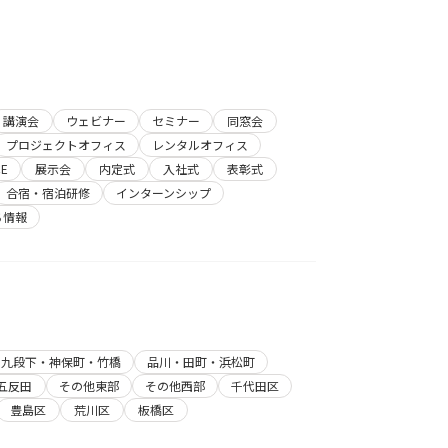
講演会
ウェビナー
セミナー
同窓会
プロジェクトオフィス
レンタルオフィス
E
展示会
内定式
入社式
表彰式
合宿・宿泊研修
インターンシップ
ち情報
・九段下・神保町・竹橋
品川・田町・浜松町
五反田
その他東部
その他西部
千代田区
豊島区
荒川区
板橋区