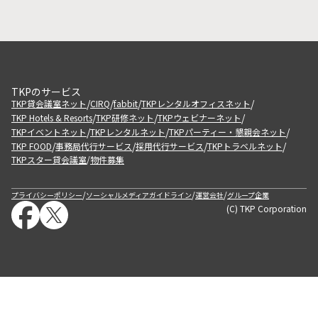
TKPのサービス
/
/
/
/
TKP貸会議室ネット
CIRQ
fabbit
TKPレンタルオフィスネット
/
/
/
TKP Hotels & Resorts
TKP研修ネット
TKPウェビナーネット
/
/
/
TKPイベントネット
TKPレンタルネット
TKPパーティー・懇親会ネット
/
/
/
/
TKP FOOD
事務局代行サービス
採用代行サービス
TKPトラベルネット
TKPスター貸会議室
物件募集
/
/
/
/
プライバシーポリシー
ソーシャルメディアガイドライン
運営会社
グループ企業
(C) TKP Corporation