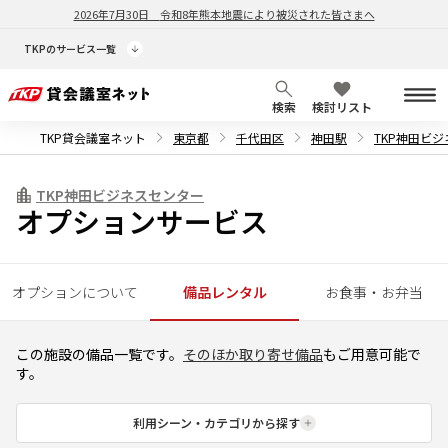
2026年7月30日
令和8年熊本地震により被災された皆さまへ
TKPのサービス一覧
検索
検討リスト
TKP貸会議室ネット
東京都
千代田区
神田駅
TKP神田ビ
TKP神田ビジネスセンター
オプションサービス
オプションについて
備品レンタル
お食事・お弁当
この施設の備品一覧です。
そのほか取り寄せ備品
もご用意可能で
す。
利用シーン・カテゴリから探す