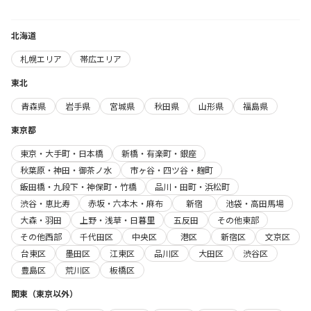
北海道
札幌エリア
帯広エリア
東北
青森県
岩手県
宮城県
秋田県
山形県
福島県
東京都
東京・大手町・日本橋
新橋・有楽町・銀座
秋葉原・神田・御茶ノ水
市ヶ谷・四ツ谷・麹町
飯田橋・九段下・神保町・竹橋
品川・田町・浜松町
渋谷・恵比寿
赤坂・六本木・麻布
新宿
池袋・高田馬場
大森・羽田
上野・浅草・日暮里
五反田
その他東部
その他西部
千代田区
中央区
港区
新宿区
文京区
台東区
墨田区
江東区
品川区
大田区
渋谷区
豊島区
荒川区
板橋区
関東（東京以外）