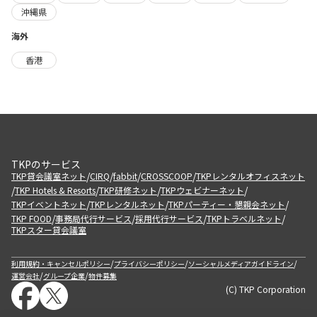
沖縄県
海外
香港
TKPのサービス
/
/
/
/
TKP貸会議室ネット
CIRQ
fabbit
CROSSCOOP
TKPレンタルオフィスネット
/
/
/
/
TKP Hotels & Resorts
TKP研修ネット
TKPウェビナーネット
/
/
/
TKPイベントネット
TKPレンタルネット
TKPパーティー・懇親会ネット
/
/
/
/
TKP FOOD
事務局代行サービス
採用代行サービス
TKPトラベルネット
TKPスター貸会議室
/
/
/
利用規約・キャンセルポリシー
プライバシーポリシー
ソーシャルメディアガイドライン
/
/
運営会社
グループ企業
物件募集
(C) TKP Corporation