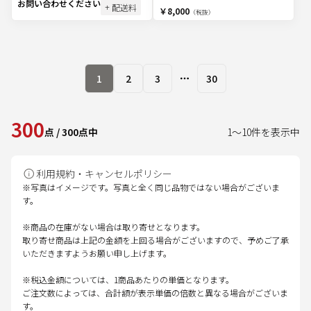
お問い合わせください
+ 配送料
￥8,000
（税抜）
1
2
3
30
More pages
300
点
/
300
点中
1
～
10
件を表示中
利用規約・キャンセルポリシー
※写真はイメージです。写真と全く同じ品物ではない場合がございま
す。
※商品の在庫がない場合は取り寄せとなります。
取り寄せ商品は上記の金額を上回る場合がございますので、予めご了承
いただきますようお願い申し上げます。
※税込金額については、1商品あたりの単価となります。
ご注文数によっては、合計額が表示単価の倍数と異なる場合がございま
す。