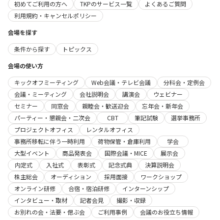
初めてご利用の方へ
TKPのサービス一覧
よくあるご質問
利用規約・キャンセルポリシー
会場を探す
条件から探す
トピックス
会場の使い方
キックオフミーティング
Web会議・テレビ会議
分科会・定例会
会議・ミーティング
会社説明会
講演会
ウェビナー
セミナー
同窓会
親睦会・歓送迎会
忘年会・新年会
パーティー・懇親会・二次会
CBT
筆記試験
選挙事務所
プロジェクトオフィス
レンタルオフィス
事務所移転に伴う一時利用
荷物保管・倉庫利用
学会
大型イベント
商品発表会
国際会議・MICE
展示会
内定式
入社式
表彰式
記念式典
決算説明会
株主総会
オーディション
採用面接
ワークショップ
オンライン研修
合宿・宿泊研修
インターンシップ
インタビュー・取材
記者会見
撮影・収録
お別れの会・法要・偲ぶ会
ご利用事例
会議のお役立ち情報