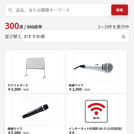
検索
300
点
/
300
点中
1
～
10
件を表示中
並び替え
ホワイトボード
有線マイク
￥3,000
￥2,000
（税抜）
（税抜）
無線マイク
インターネット利用料 Wi-Fi (10台目安)
￥5,000
￥0
（税抜）