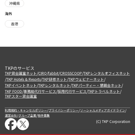
沖縄県
海外
香港
TKPのサービス
/
/
/
/
TKP貸会議室ネット
CIRQ
fabbit
CROSSCOOP
TKPレンタルオフィスネット
/
/
/
/
TKP Hotels & Resorts
TKP研修ネット
TKPウェビナーネット
/
/
/
TKPイベントネット
TKPレンタルネット
TKPパーティー・懇親会ネット
/
/
/
/
TKP FOOD
事務局代行サービス
採用代行サービス
TKPトラベルネット
TKPスター貸会議室
/
/
/
利用規約・キャンセルポリシー
プライバシーポリシー
ソーシャルメディアガイドライン
/
/
運営会社
グループ企業
物件募集
(C) TKP Corporation