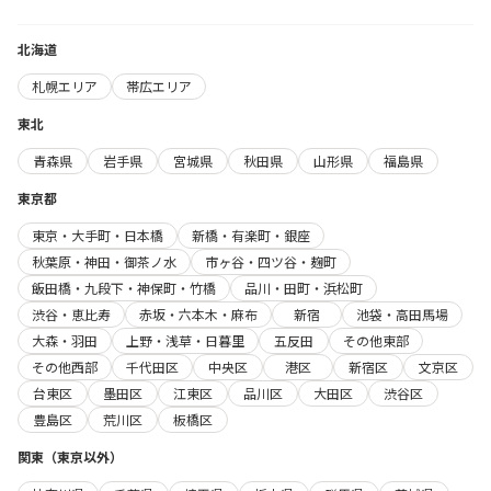
北海道
札幌エリア
帯広エリア
東北
青森県
岩手県
宮城県
秋田県
山形県
福島県
東京都
東京・大手町・日本橋
新橋・有楽町・銀座
秋葉原・神田・御茶ノ水
市ヶ谷・四ツ谷・麹町
飯田橋・九段下・神保町・竹橋
品川・田町・浜松町
渋谷・恵比寿
赤坂・六本木・麻布
新宿
池袋・高田馬場
大森・羽田
上野・浅草・日暮里
五反田
その他東部
その他西部
千代田区
中央区
港区
新宿区
文京区
台東区
墨田区
江東区
品川区
大田区
渋谷区
豊島区
荒川区
板橋区
関東（東京以外）