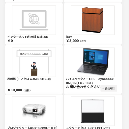
インターネット利用料 有線LAN
演台
￥0
￥3,000
（税抜）
吊看板 (モノクロ W3600×H610)
ハイスペックノートPC dynabook
B65/ER(TOSHIBA)
お問い合わせください
+ 配送料
￥30,000
（税抜）
プロジェクター (3000~3999ルーメン)
スクリーン (4:3_100~119インチ)