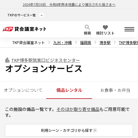
2026年7月30日
令和8年熊本地震により被災された皆さまへ
TKPのサービス一覧
検索
検討リスト
TKP貸会議室ネット
九州・沖縄
福岡県
博多駅
TKP博多
TKP博多駅筑紫口ビジネスセンター
オプションサービス
オプションについて
備品レンタル
お食事・お弁当
この施設の備品一覧です。
そのほか取り寄せ備品
もご用意可能で
す。
利用シーン・カテゴリから探す