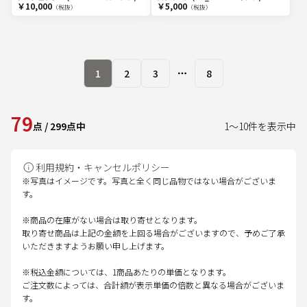
￥10,000
￥5,000
（税抜）
（税抜）
1
2
3
8
More pages
79
点
/
299
点中
1
～
10
件を表示中
利用規約・キャンセルポリシー
※写真はイメージです。写真と全く同じ品物ではない場合がございま
す。
※商品の在庫がない場合は取り寄せとなります。
取り寄せ商品は上記の金額を上回る場合がございますので、予めご了承
いただきますようお願い申し上げます。
※税込金額については、1商品あたりの単価となります。
ご注文数によっては、合計額が表示単価の倍数と異なる場合がございま
す。