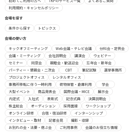
初めてご利用の方へ
TKPのサービス一覧
よくあるご質問
利用規約・キャンセルポリシー
会場を探す
条件から探す
トピックス
会場の使い方
キックオフミーティング
Web会議・テレビ会議
分科会・定例会
会議・ミーティング
会社説明会
講演会
ウェビナー
セミナー
同窓会
親睦会・歓送迎会
忘年会・新年会
パーティー・懇親会・二次会
CBT
筆記試験
選挙事務所
プロジェクトオフィス
レンタルオフィス
事務所移転に伴う一時利用
荷物保管・倉庫利用
学会
大型イベント
商品発表会
国際会議・MICE
展示会
内定式
入社式
表彰式
記念式典
決算説明会
株主総会
オーディション
採用面接
ワークショップ
オンライン研修
合宿・宿泊研修
インターンシップ
インタビュー・取材
記者会見
撮影・収録
お別れの会・法要・偲ぶ会
ご利用事例
会議のお役立ち情報