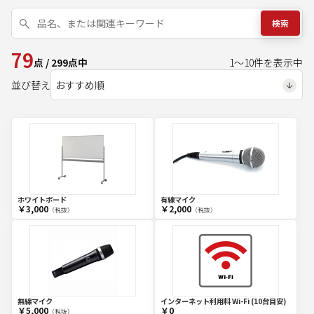
検索
79
点
/
299
点中
1
～
10
件を表示中
並び替え
ホワイトボード
有線マイク
￥3,000
￥2,000
（税抜）
（税抜）
無線マイク
インターネット利用料 Wi-Fi (10台目安)
￥5,000
￥0
（税抜）