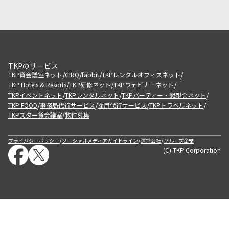
TKPのサービス
/
/
/
/
TKP貸会議室ネット
CIRQ
fabbit
TKPレンタルオフィスネット
/
/
/
TKP Hotels & Resorts
TKP研修ネット
TKPウェビナーネット
/
/
/
TKPイベントネット
TKPレンタルネット
TKPパーティー・懇親会ネット
/
/
/
/
TKP FOOD
事務局代行サービス
採用代行サービス
TKPトラベルネット
TKPスター貸会議室
物件募集
/
/
/
/
プライバシーポリシー
ソーシャルメディアガイドライン
運営会社
グループ企業
(C) TKP Corporation