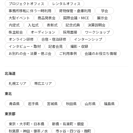
プロジェクトオフィス
レンタルオフィス
事務所移転に伴う一時利用
荷物保管・倉庫利用
学会
大型イベント
商品発表会
国際会議・MICE
展示会
内定式
入社式
表彰式
記念式典
決算説明会
株主総会
オーディション
採用面接
ワークショップ
オンライン研修
合宿・宿泊研修
インターンシップ
インタビュー・取材
記者会見
撮影・収録
お別れの会・法要・偲ぶ会
ご利用事例
会議のお役立ち情報
北海道
札幌エリア
帯広エリア
東北
青森県
岩手県
宮城県
秋田県
山形県
福島県
東京都
東京・大手町・日本橋
新橋・有楽町・銀座
秋葉原・神田・御茶ノ水
市ヶ谷・四ツ谷・麹町