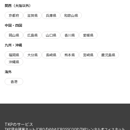
関西（大阪以外）
京都府
滋賀県
兵庫県
和歌山県
中国・四国
岡山県
広島県
山口県
香川県
愛媛県
九州・沖縄
福岡県
大分県
長崎県
熊本県
宮崎県
鹿児島県
沖縄県
海外
香港
TKPのサービス
/
/
/
/
TKP貸会議室ネット
CIRQ
fabbit
CROSSCOOP
TKPレンタルオフィスネット