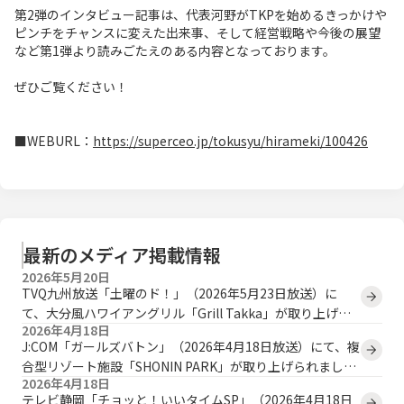
第2弾のインタビュー記事は、代表河野がTKPを始めるきっかけや
ピンチをチャンスに変えた出来事、そして経営戦略や今後の展望
など第1弾より読みごたえのある内容となっております。
ぜひご覧ください！
■WEBURL：
https://superceo.jp/tokusyu/hirameki/100426
最新のメディア掲載情報
2026年5月20日
TVQ九州放送「土曜のド！」（2026年5月23日放送）に
て、大分風ハワイアングリル「Grill Takka」が取り上げら
2026年4月18日
れます。
J:COM「ガールズバトン」（2026年4月18日放送）にて、複
合型リゾート施設「SHONIN PARK」が取り上げられまし
2026年4月18日
た。
テレビ静岡「チョッと！いいタイムSP」（2026年4月18日