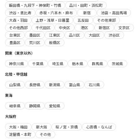
飯田橋・九段下・神保町・竹橋
品川・田町・浜松町
渋谷・恵比寿
赤坂・六本木・麻布
新宿
池袋・高田馬場
大森・羽田
上野・浅草・日暮里
五反田
その他東部
その他西部
千代田区
中央区
港区
新宿区
文京区
台東区
墨田区
江東区
品川区
大田区
渋谷区
豊島区
荒川区
板橋区
関東（東京以外）
神奈川県
千葉県
埼玉県
栃木県
群馬県
茨城県
北陸・甲信越
山梨県
長野県
新潟県
富山県
石川県
東海
岐阜県
静岡県
愛知県
大阪府
大阪・梅田
新大阪
桜ノ宮・京橋
心斎橋・なんば
淀屋橋・本町
その他