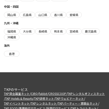
中国・四国
岡山県
広島県
山口県
香川県
愛媛県
九州・沖縄
福岡県
大分県
長崎県
熊本県
宮崎県
鹿児島県
沖縄県
海外
香港
TKPのサービス
/
/
/
/
TKP貸会議室ネット
CIRQ
fabbit
CROSSCOOP
TKPレンタルオフィスネット
/
/
/
/
TKP Hotels & Resorts
TKP研修ネット
TKPウェビナーネット
/
/
/
TKPイベントネット
TKPレンタルネット
TKPパーティー・懇親会ネット
/
/
/
/
TKP FOOD
事務局代行サービス
採用代行サービス
TKPトラベルネット