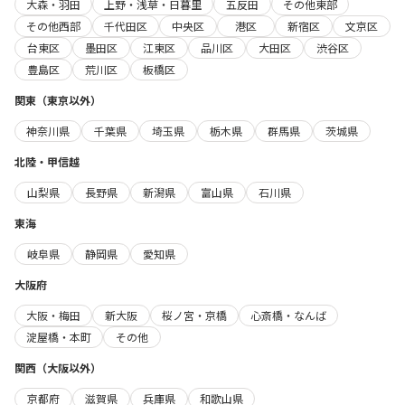
大森・羽田
上野・浅草・日暮里
五反田
その他東部
その他西部
千代田区
中央区
港区
新宿区
文京区
台東区
墨田区
江東区
品川区
大田区
渋谷区
豊島区
荒川区
板橋区
関東（東京以外）
神奈川県
千葉県
埼玉県
栃木県
群馬県
茨城県
北陸・甲信越
山梨県
長野県
新潟県
富山県
石川県
東海
岐阜県
静岡県
愛知県
大阪府
大阪・梅田
新大阪
桜ノ宮・京橋
心斎橋・なんば
淀屋橋・本町
その他
関西（大阪以外）
京都府
滋賀県
兵庫県
和歌山県