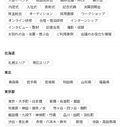
内定式
入社式
表彰式
記念式典
決算説明会
株主総会
オーディション
採用面接
ワークショップ
オンライン研修
合宿・宿泊研修
インターンシップ
インタビュー・取材
記者会見
撮影・収録
お別れの会・法要・偲ぶ会
ご利用事例
会議のお役立ち情報
北海道
札幌エリア
帯広エリア
東北
青森県
岩手県
宮城県
秋田県
山形県
福島県
東京都
東京・大手町・日本橋
新橋・有楽町・銀座
秋葉原・神田・御茶ノ水
市ヶ谷・四ツ谷・麹町
飯田橋・九段下・神保町・竹橋
品川・田町・浜松町
渋谷・恵比寿
赤坂・六本木・麻布
新宿
池袋・高田馬場