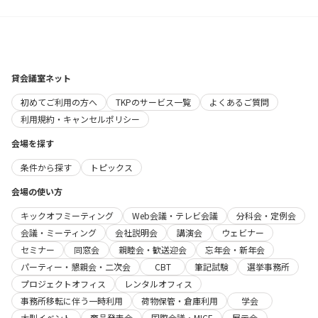
貸会議室ネット
初めてご利用の方へ
TKPのサービス一覧
よくあるご質問
利用規約・キャンセルポリシー
会場を探す
条件から探す
トピックス
会場の使い方
キックオフミーティング
Web会議・テレビ会議
分科会・定例会
会議・ミーティング
会社説明会
講演会
ウェビナー
セミナー
同窓会
親睦会・歓送迎会
忘年会・新年会
パーティー・懇親会・二次会
CBT
筆記試験
選挙事務所
プロジェクトオフィス
レンタルオフィス
事務所移転に伴う一時利用
荷物保管・倉庫利用
学会
大型イベント
商品発表会
国際会議・MICE
展示会