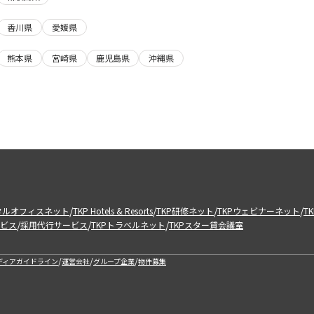
香川県
愛媛県
熊本県
宮崎県
鹿児島県
沖縄県
/
/
/
/
タルオフィスネット
TKP Hotels & Resorts
TKP研修ネット
TKPウェビナーネット
T
/
/
/
ビス
採用代行サービス
TKPトラベルネット
TKPスター貸会議室
/
/
/
ディアガイドライン
運営会社
グループ企業
物件募集