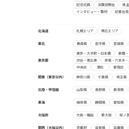
記念式典
決算説明会
株
インタビュー・取材
記者会見
北海道
札幌エリア
帯広エリア
東北
青森県
岩手県
宮城県
東京・大手町・日本橋
新橋・
東京都
渋谷・恵比寿
赤坂・六本木・
中央区
港区
新宿区
関東（東京以外）
神奈川県
千葉県
埼玉県
北陸・甲信越
山梨県
長野県
新潟県
東海
岐阜県
静岡県
愛知県
大阪府
大阪・梅田
新大阪
桜ノ
関西（大阪以外）
京都府
滋賀県
兵庫県