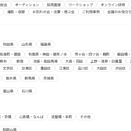
主総会
オーディション
採用面接
ワークショップ
オンライン研修
撮影・収録
お別れの会・法要・偲ぶ会
ご利用事例
会議のお役立
秋田県
山形県
福島県
有楽町・銀座
秋葉原・神田・御茶ノ水
市ヶ谷・四ツ谷・麹町
飯田橋
麻布
新宿
池袋・高田馬場
大森・羽田
上野・浅草・日暮里
文京区
台東区
墨田区
江東区
品川区
大田区
渋谷区
栃木県
群馬県
茨城県
富山県
石川県
宮・京橋
心斎橋・なんば
淀屋橋・本町
その他
和歌山県