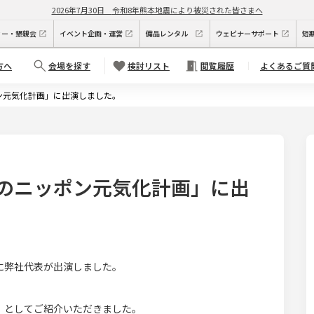
2026年7月30日
令和8年熊本地震により被災された皆さまへ
ィー・懇親会
イベント企画・運営
備品レンタル
ウェビナーサポート
短
方へ
会場を探す
検討リスト
閲覧履歴
よくあるご質
ン元気化計画」に出演しました。
のニッポン元気化計画」に出
に弊社代表が出演しました。
」としてご紹介いただきました。