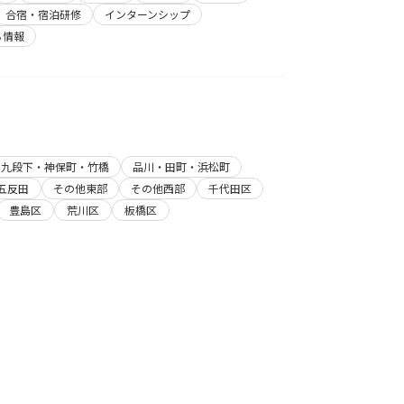
合宿・宿泊研修
インターンシップ
ち情報
・九段下・神保町・竹橋
品川・田町・浜松町
五反田
その他東部
その他西部
千代田区
豊島区
荒川区
板橋区