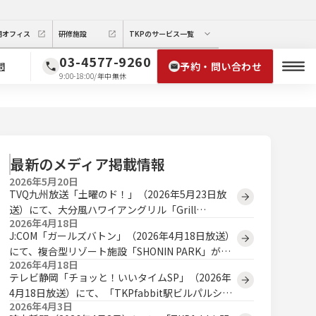
期オフィス
研修施設
TKPのサービス一覧
03-4577-9260
予約・問い合わせ
問
9:00-18:00/年中無休
最新のメディア掲載情報
2026年5月20日
TVQ九州放送「土曜のド！」（2026年5月23日放
送）にて、大分風ハワイアングリル「Grill
2026年4月18日
Takka」が取り上げられます。
J:COM「ガールズバトン」（2026年4月18日放送）
にて、複合型リゾート施設「SHONIN PARK」が取
2026年4月18日
り上げられました。
テレビ静岡「チョッと！いいタイムSP」（2026年
4月18日放送）にて、「TKPfabbit駅ビルパルシ
2026年4月3日
ェ」が取り上げられました。