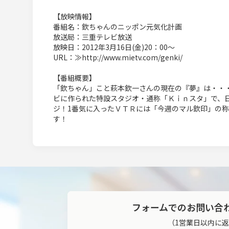
【放映情報】
番組名：欽ちゃんのニッポン元気化計画
放送局：三重テレビ放送
放映日：2012年3月16日(金)20：00～
URL：≫http://www.mietv.com/genki/
【番組概要】
「欽ちゃん」こと萩本欽一さんの現在の『夢』は・・
ビに作られた特設スタジオ・通称「Ｋｉｎスタ」で、
ジ！1番気に入ったＶＴＲには「今週のマル欽印」の
す！
フォームでのお問い合
（1営業日以内に