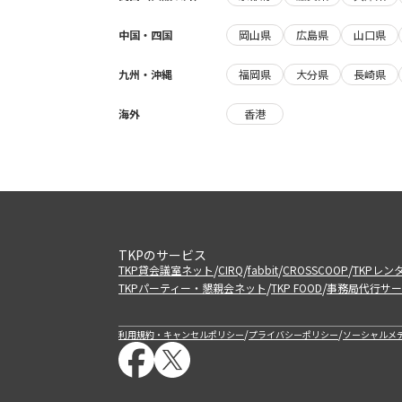
中国・四国
岡山県
広島県
山口県
九州・沖縄
福岡県
大分県
長崎県
海外
香港
TKPのサービス
/
/
/
/
TKP貸会議室ネット
CIRQ
fabbit
CROSSCOOP
TKPレン
/
/
TKPパーティー・懇親会ネット
TKP FOOD
事務局代行サー
/
/
利用規約・キャンセルポリシー
プライバシーポリシー
ソーシャルメ