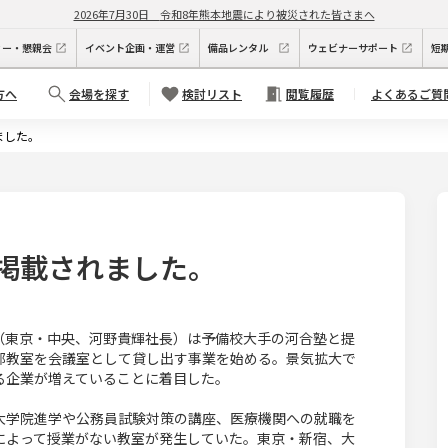
2026年7月30日
令和8年熊本地震により被災された皆さまへ
ィー・懇親会
イベント企画・運営
備品レンタル
ウェビナーサポート
短
方へ
会場を探す
検討リスト
閲覧履歴
よくあるご質
ました。
掲載されました。
（東京・中央、河野貴輝社長）は予備校大手の河合塾と提
部教室を会議室として貸し出す事業を始める。景気拡大で
る企業が増えていることに着目した。
大学院進学や公務員試験対策の講座、医療機関への就職を
によって授業がない教室が発生していた。東京・新宿、大