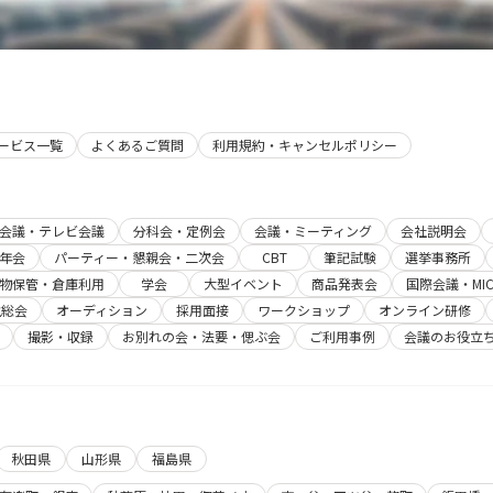
サービス一覧
よくあるご質問
利用規約・キャンセルポリシー
b会議・テレビ会議
分科会・定例会
会議・ミーティング
会社説明会
年会
パーティー・懇親会・二次会
CBT
筆記試験
選挙事務所
物保管・倉庫利用
学会
大型イベント
商品発表会
国際会議・MIC
主総会
オーディション
採用面接
ワークショップ
オンライン研修
撮影・収録
お別れの会・法要・偲ぶ会
ご利用事例
会議のお役立
秋田県
山形県
福島県