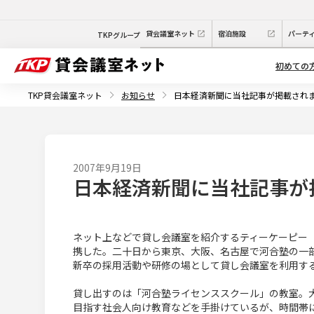
貸会議室ネット
宿泊施設
パーテ
TKPグループ
初めての
TKP貸会議室ネット
お知らせ
日本経済新聞に当社記事が掲載され
2007年9月19日
日本経済新聞に当社記事が
ネット上などで貸し会議室を紹介するティーケーピー
携した。二十日から東京、大阪、名古屋で河合塾の一
新卒の採用活動や研修の場として貸し会議室を利用す
貸し出すのは「河合塾ライセンススクール」の教室。
目指す社会人向け教育などを手掛けているが、時間帯