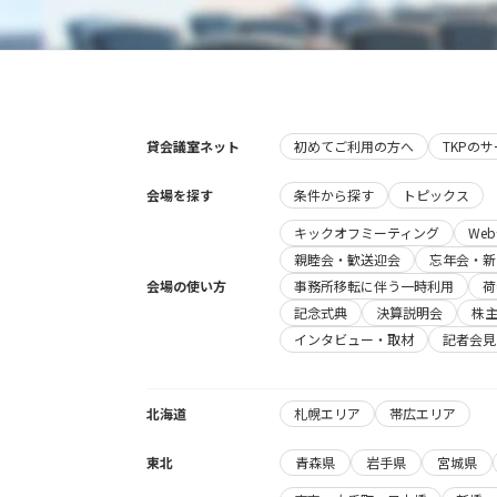
貸会議室ネット
初めてご利用の方へ
TKPの
会場を探す
条件から探す
トピックス
キックオフミーティング
We
親睦会・歓送迎会
忘年会・新
会場の使い方
事務所移転に伴う一時利用
荷
記念式典
決算説明会
株
インタビュー・取材
記者会見
北海道
札幌エリア
帯広エリア
東北
青森県
岩手県
宮城県