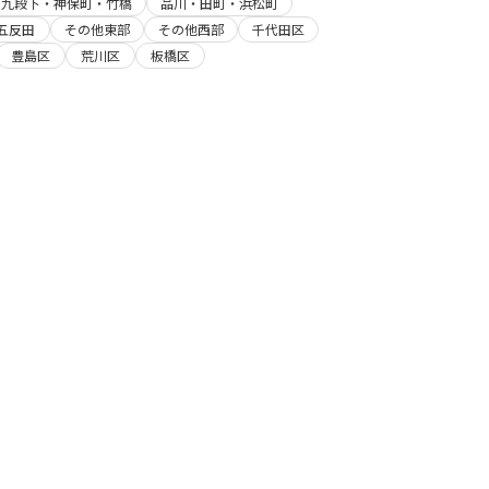
・九段下・神保町・竹橋
品川・田町・浜松町
五反田
その他東部
その他西部
千代田区
豊島区
荒川区
板橋区