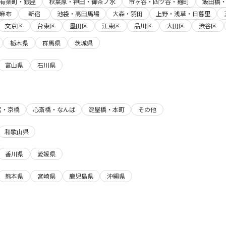
有楽町・銀座
秋葉原・神田・御茶ノ水
市ヶ谷・四ツ谷・麹町
飯田橋
麻布
新宿
池袋・高田馬場
大森・羽田
上野・浅草・日暮里
文京区
台東区
墨田区
江東区
品川区
大田区
渋谷区
栃木県
群馬県
茨城県
富山県
石川県
宮・京橋
心斎橋・なんば
淀屋橋・本町
その他
和歌山県
香川県
愛媛県
熊本県
宮崎県
鹿児島県
沖縄県