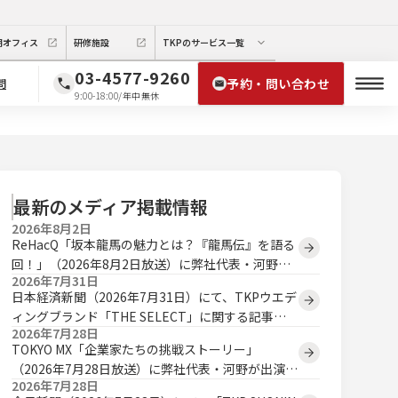
期オフィス
研修施設
TKPのサービス一覧
03-4577-9260
予約・問い合わせ
問
9:00-18:00/年中無休
最新のメディア掲載情報
2026年8月2日
ReHacQ「坂本龍馬の魅力とは？『龍馬伝』を語る
回！」（2026年8月2日放送）に弊社代表・河野が
2026年7月31日
出演いたしました。
日本経済新聞（2026年7月31日）にて、TKPウエデ
ィングブランド「THE SELECT」に関する記事が
2026年7月28日
掲載されました。
TOKYO MX「企業家たちの挑戦ストーリー」
（2026年7月28日放送）に弊社代表・河野が出演い
2026年7月28日
たしました。