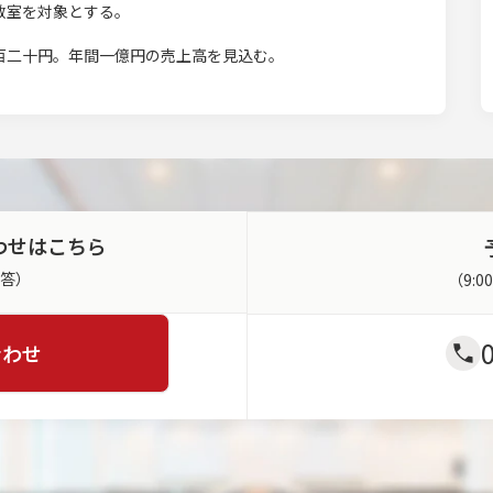
教室を対象とする。
百二十円。年間一億円の売上高を見込む。
わせはこちら
返答）
（9:
合わせ