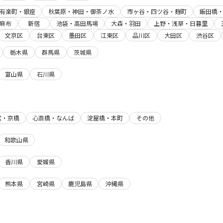
有楽町・銀座
秋葉原・神田・御茶ノ水
市ヶ谷・四ツ谷・麹町
飯田橋
麻布
新宿
池袋・高田馬場
大森・羽田
上野・浅草・日暮里
文京区
台東区
墨田区
江東区
品川区
大田区
渋谷区
栃木県
群馬県
茨城県
富山県
石川県
宮・京橋
心斎橋・なんば
淀屋橋・本町
その他
和歌山県
香川県
愛媛県
熊本県
宮崎県
鹿児島県
沖縄県