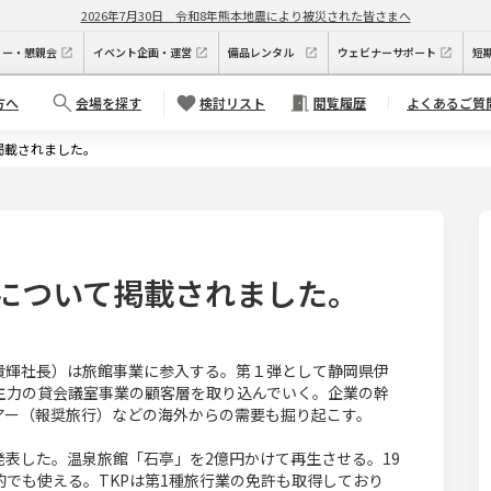
2026年7月30日
令和8年熊本地震により被災された皆さまへ
ィー・懇親会
イベント企画・運営
備品レンタル
ウェビナーサポート
短
方へ
会場を探す
検討リスト
閲覧履歴
よくあるご質
掲載されました。
について掲載されました。
貴輝社長）は旅館事業に参入する。第１弾として静岡県伊
主力の貸会議室事業の顧客層を取り込んでいく。企業の幹
アー（報奨旅行）などの海外からの需要も掘り起こす。
発表した。温泉旅館「石亭」を2億円かけて再生させる。19
でも使える。TKPは第1種旅行業の免許も取得しており