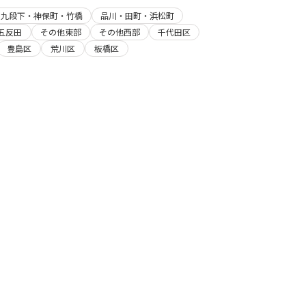
・九段下・神保町・竹橋
品川・田町・浜松町
五反田
その他東部
その他西部
千代田区
豊島区
荒川区
板橋区