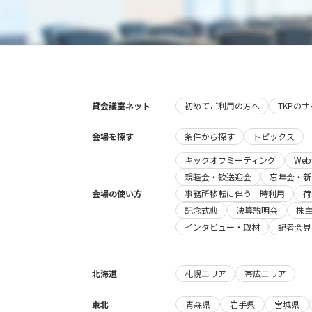
貸会議室ネット
初めてご利用の方へ
TKPの
会場を探す
条件から探す
トピックス
キックオフミーティング
We
親睦会・歓送迎会
忘年会・新
会場の使い方
事務所移転に伴う一時利用
荷
記念式典
決算説明会
株
インタビュー・取材
記者会見
北海道
札幌エリア
帯広エリア
東北
青森県
岩手県
宮城県