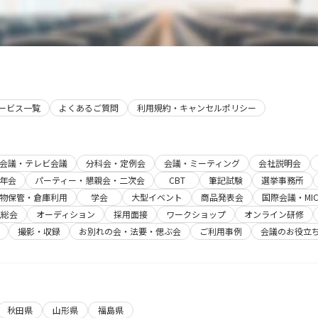
サービス一覧
よくあるご質問
利用規約・キャンセルポリシー
b会議・テレビ会議
分科会・定例会
会議・ミーティング
会社説明会
年会
パーティー・懇親会・二次会
CBT
筆記試験
選挙事務所
物保管・倉庫利用
学会
大型イベント
商品発表会
国際会議・MIC
主総会
オーディション
採用面接
ワークショップ
オンライン研修
撮影・収録
お別れの会・法要・偲ぶ会
ご利用事例
会議のお役立
秋田県
山形県
福島県