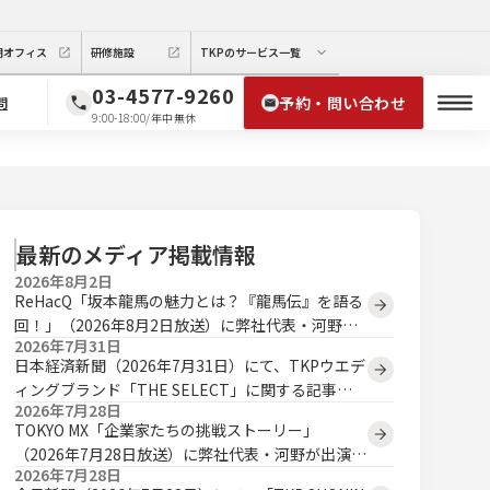
期オフィス
研修施設
TKPのサービス一覧
03-4577-9260
予約・問い合わせ
問
9:00-18:00/年中無休
最新のメディア掲載情報
2026年8月2日
ReHacQ「坂本龍馬の魅力とは？『龍馬伝』を語る
回！」（2026年8月2日放送）に弊社代表・河野が
2026年7月31日
出演いたしました。
日本経済新聞（2026年7月31日）にて、TKPウエデ
ィングブランド「THE SELECT」に関する記事が
2026年7月28日
掲載されました。
TOKYO MX「企業家たちの挑戦ストーリー」
（2026年7月28日放送）に弊社代表・河野が出演い
2026年7月28日
たしました。