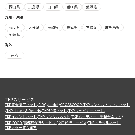
岡山県
広島県
山口県
香川県
愛媛県
九州・沖縄
福岡県
大分県
長崎県
熊本県
宮崎県
鹿児島県
沖縄県
海外
香港
TKPのサービス
/
/
/
/
TKP貸会議室ネット
CIRQ
fabbit
CROSSCOOP
TKPレンタルオフィスネット
/
/
/
/
TKP Hotels & Resorts
TKP研修ネット
TKPウェビナーネット
/
/
/
TKPイベントネット
TKPレンタルネット
TKPパーティー・懇親会ネット
/
/
/
/
TKP FOOD
事務局代行サービス
採用代行サービス
TKPトラベルネット
TKPスター貸会議室