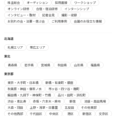
株主総会
オーディション
採用面接
ワークショップ
オンライン研修
合宿・宿泊研修
インターンシップ
インタビュー・取材
記者会見
撮影・収録
お別れの会・法要・偲ぶ会
ご利用事例
会議のお役立ち情報
北海道
札幌エリア
帯広エリア
東北
青森県
岩手県
宮城県
秋田県
山形県
福島県
東京都
東京・大手町・日本橋
新橋・有楽町・銀座
秋葉原・神田・御茶ノ水
市ヶ谷・四ツ谷・麹町
飯田橋・九段下・神保町・竹橋
品川・田町・浜松町
渋谷・恵比寿
赤坂・六本木・麻布
新宿
池袋・高田馬場
大森・羽田
上野・浅草・日暮里
五反田
その他東部
その他西部
千代田区
中央区
港区
新宿区
文京区