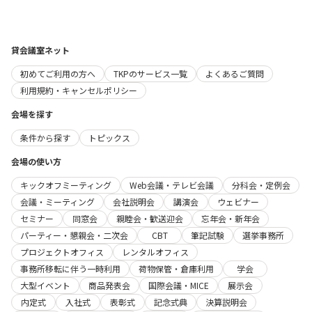
貸会議室ネット
初めてご利用の方へ
TKPのサービス一覧
よくあるご質問
利用規約・キャンセルポリシー
会場を探す
条件から探す
トピックス
会場の使い方
キックオフミーティング
Web会議・テレビ会議
分科会・定例会
会議・ミーティング
会社説明会
講演会
ウェビナー
セミナー
同窓会
親睦会・歓送迎会
忘年会・新年会
パーティー・懇親会・二次会
CBT
筆記試験
選挙事務所
プロジェクトオフィス
レンタルオフィス
事務所移転に伴う一時利用
荷物保管・倉庫利用
学会
大型イベント
商品発表会
国際会議・MICE
展示会
内定式
入社式
表彰式
記念式典
決算説明会