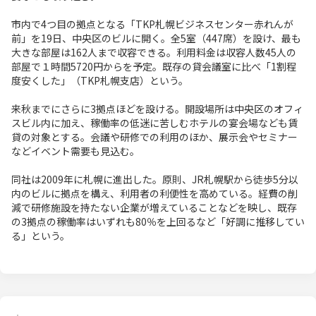
市内で4つ目の拠点となる「TKP札幌ビジネスセンター赤れんが
前」を19日、中央区のビルに開く。全5室（447席）を設け、最も
大きな部屋は162人まで収容できる。利用料金は収容人数45人の
部屋で１時間5720円からを予定。既存の貸会議室に比べ「1割程
度安くした」（TKP札幌支店）という。
来秋までにさらに3拠点ほどを設ける。開設場所は中央区のオフィ
スビル内に加え、稼働率の低迷に苦しむホテルの宴会場なども賃
貸の対象とする。会議や研修での利用のほか、展示会やセミナー
などイベント需要も見込む。
同社は2009年に札幌に進出した。原則、JR札幌駅から徒歩5分以
内のビルに拠点を構え、利用者の利便性を高めている。経費の削
減で研修施設を持たない企業が増えていることなどを映し、既存
の3拠点の稼働率はいずれも80％を上回るなど「好調に推移してい
る」という。