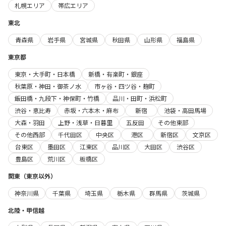
札幌エリア
帯広エリア
東北
青森県
岩手県
宮城県
秋田県
山形県
福島県
東京都
東京・大手町・日本橋
新橋・有楽町・銀座
秋葉原・神田・御茶ノ水
市ヶ谷・四ツ谷・麹町
飯田橋・九段下・神保町・竹橋
品川・田町・浜松町
渋谷・恵比寿
赤坂・六本木・麻布
新宿
池袋・高田馬場
大森・羽田
上野・浅草・日暮里
五反田
その他東部
その他西部
千代田区
中央区
港区
新宿区
文京区
台東区
墨田区
江東区
品川区
大田区
渋谷区
豊島区
荒川区
板橋区
関東（東京以外）
神奈川県
千葉県
埼玉県
栃木県
群馬県
茨城県
北陸・甲信越