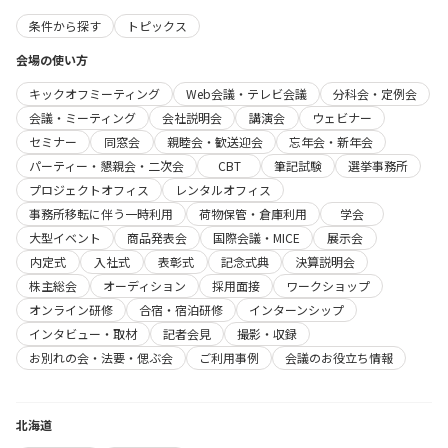
条件から探す
トピックス
会場の使い方
キックオフミーティング
Web会議・テレビ会議
分科会・定例会
会議・ミーティング
会社説明会
講演会
ウェビナー
セミナー
同窓会
親睦会・歓送迎会
忘年会・新年会
パーティー・懇親会・二次会
CBT
筆記試験
選挙事務所
プロジェクトオフィス
レンタルオフィス
事務所移転に伴う一時利用
荷物保管・倉庫利用
学会
大型イベント
商品発表会
国際会議・MICE
展示会
内定式
入社式
表彰式
記念式典
決算説明会
株主総会
オーディション
採用面接
ワークショップ
オンライン研修
合宿・宿泊研修
インターンシップ
インタビュー・取材
記者会見
撮影・収録
お別れの会・法要・偲ぶ会
ご利用事例
会議のお役立ち情報
北海道