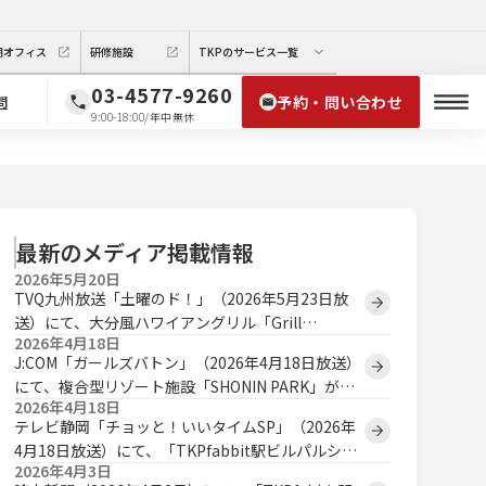
期オフィス
研修施設
TKPのサービス一覧
03-4577-9260
予約・問い合わせ
問
9:00-18:00/年中無休
最新のメディア掲載情報
2026年5月20日
TVQ九州放送「土曜のド！」（2026年5月23日放
送）にて、大分風ハワイアングリル「Grill
2026年4月18日
Takka」が取り上げられます。
J:COM「ガールズバトン」（2026年4月18日放送）
にて、複合型リゾート施設「SHONIN PARK」が取
2026年4月18日
り上げられました。
テレビ静岡「チョッと！いいタイムSP」（2026年
4月18日放送）にて、「TKPfabbit駅ビルパルシ
2026年4月3日
ェ」が取り上げられました。