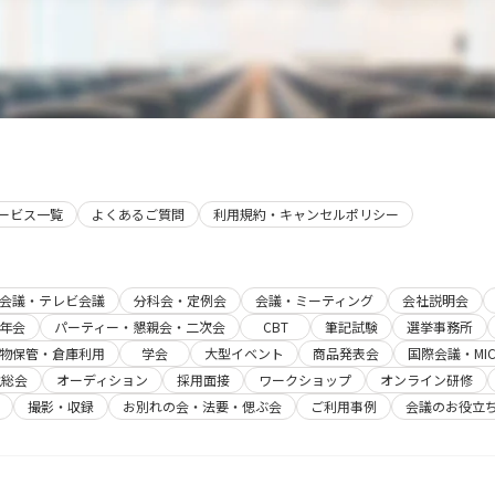
サービス一覧
よくあるご質問
利用規約・キャンセルポリシー
b会議・テレビ会議
分科会・定例会
会議・ミーティング
会社説明会
年会
パーティー・懇親会・二次会
CBT
筆記試験
選挙事務所
物保管・倉庫利用
学会
大型イベント
商品発表会
国際会議・MIC
主総会
オーディション
採用面接
ワークショップ
オンライン研修
撮影・収録
お別れの会・法要・偲ぶ会
ご利用事例
会議のお役立