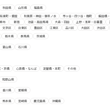
秋田県
山形県
福島県
有楽町・銀座
秋葉原・神田・御茶ノ水
市ヶ谷・四ツ谷・麹町
飯田橋
麻布
新宿
池袋・高田馬場
大森・羽田
上野・浅草・日暮里
文京区
台東区
墨田区
江東区
品川区
大田区
渋谷区
栃木県
群馬県
茨城県
富山県
石川県
宮・京橋
心斎橋・なんば
淀屋橋・本町
その他
和歌山県
香川県
愛媛県
熊本県
宮崎県
鹿児島県
沖縄県