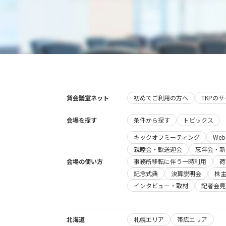
貸会議室ネット
初めてご利用の方へ
TKPの
会場を探す
条件から探す
トピックス
キックオフミーティング
We
親睦会・歓送迎会
忘年会・新
会場の使い方
事務所移転に伴う一時利用
荷
記念式典
決算説明会
株
インタビュー・取材
記者会見
北海道
札幌エリア
帯広エリア