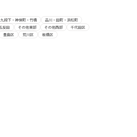
・九段下・神保町・竹橋
品川・田町・浜松町
五反田
その他東部
その他西部
千代田区
豊島区
荒川区
板橋区