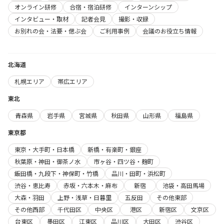
オンライン研修
合宿・宿泊研修
インターンシップ
インタビュー・取材
記者会見
撮影・収録
お別れの会・法要・偲ぶ会
ご利用事例
会議のお役立ち情報
北海道
札幌エリア
帯広エリア
東北
青森県
岩手県
宮城県
秋田県
山形県
福島県
東京都
東京・大手町・日本橋
新橋・有楽町・銀座
秋葉原・神田・御茶ノ水
市ヶ谷・四ツ谷・麹町
飯田橋・九段下・神保町・竹橋
品川・田町・浜松町
渋谷・恵比寿
赤坂・六本木・麻布
新宿
池袋・高田馬場
大森・羽田
上野・浅草・日暮里
五反田
その他東部
その他西部
千代田区
中央区
港区
新宿区
文京区
台東区
墨田区
江東区
品川区
大田区
渋谷区