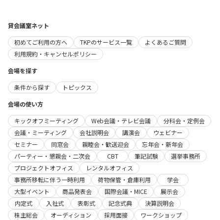
貸会議室ネット
初めてご利用の方へ
TKPのサービス一覧
よくあるご質問
利用規約・キャンセルポリシー
会場を探す
条件から探す
トピックス
会場の使い方
キックオフミーティング
Web会議・テレビ会議
分科会・定例会
会議・ミーティング
会社説明会
講演会
ウェビナー
セミナー
同窓会
親睦会・歓送迎会
忘年会・新年会
パーティー・懇親会・二次会
CBT
筆記試験
選挙事務所
プロジェクトオフィス
レンタルオフィス
事務所移転に伴う一時利用
荷物保管・倉庫利用
学会
大型イベント
商品発表会
国際会議・MICE
展示会
内定式
入社式
表彰式
記念式典
決算説明会
株主総会
オーディション
採用面接
ワークショップ