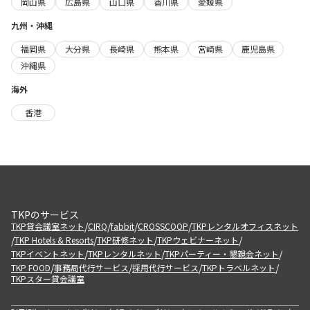
岡山県
広島県
山口県
香川県
愛媛県
九州・沖縄
福岡県
大分県
長崎県
熊本県
宮崎県
鹿児島県
沖縄県
海外
香港
TKPのサービス
/
/
/
/
TKP貸会議室ネット
CIRQ
fabbit
CROSSCOOP
TKPレンタルオフィスネット
/
/
/
/
TKP Hotels & Resorts
TKP研修ネット
TKPウェビナーネット
/
/
/
TKPイベントネット
TKPレンタルネット
TKPパーティー・懇親会ネット
/
/
/
/
TKP FOOD
事務局代行サービス
採用代行サービス
TKPトラベルネット
TKPスター貸会議室