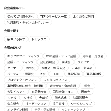
貸会議室ネット
初めてご利用の方へ
TKPのサービス一覧
よくあるご質問
利用規約・キャンセルポリシー
会場を探す
条件から探す
トピックス
会場の使い方
キックオフミーティング
Web会議・テレビ会議
分科会・定例会
会議・ミーティング
会社説明会
講演会
ウェビナー
セミナー
同窓会
親睦会・歓送迎会
忘年会・新年会
パーティー・懇親会・二次会
CBT
筆記試験
選挙事務所
プロジェクトオフィス
レンタルオフィス
事務所移転に伴う一時利用
荷物保管・倉庫利用
学会
大型イベント
商品発表会
国際会議・MICE
展示会
内定式
入社式
表彰式
記念式典
決算説明会
株主総会
オーディション
採用面接
ワークショップ
オンライン研修
合宿・宿泊研修
インターンシップ