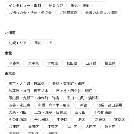
インタビュー・取材
記者会見
撮影・収録
お別れの会・法要・偲ぶ会
ご利用事例
会議のお役立ち情報
北海道
札幌エリア
帯広エリア
東北
青森県
岩手県
宮城県
秋田県
山形県
福島県
東京都
東京・大手町・日本橋
新橋・有楽町・銀座
秋葉原・神田・御茶ノ水
市ヶ谷・四ツ谷・麹町
飯田橋・九段下・神保町・竹橋
品川・田町・浜松町
渋谷・恵比寿
赤坂・六本木・麻布
新宿
池袋・高田馬場
大森・羽田
上野・浅草・日暮里
五反田
その他東部
その他西部
千代田区
中央区
港区
新宿区
文京区
台東区
墨田区
江東区
品川区
大田区
渋谷区
豊島区
荒川区
板橋区