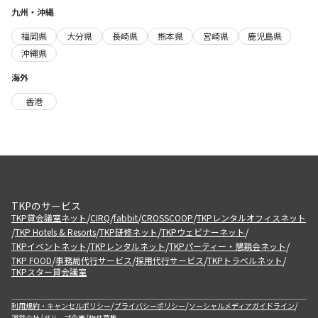
九州・沖縄
福岡県
大分県
長崎県
熊本県
宮崎県
鹿児島県
沖縄県
海外
香港
TKPのサービス
/
/
/
/
TKP貸会議室ネット
CIRQ
fabbit
CROSSCOOP
TKPレンタルオフィスネット
/
/
/
/
TKP Hotels & Resorts
TKP研修ネット
TKPウェビナーネット
/
/
/
TKPイベントネット
TKPレンタルネット
TKPパーティー・懇親会ネット
/
/
/
/
TKP FOOD
事務局代行サービス
採用代行サービス
TKPトラベルネット
TKPスター貸会議室
/
/
/
利用規約・キャンセルポリシー
プライバシーポリシー
ソーシャルメディアガイドライン
/
/
運営会社
グループ企業
物件募集