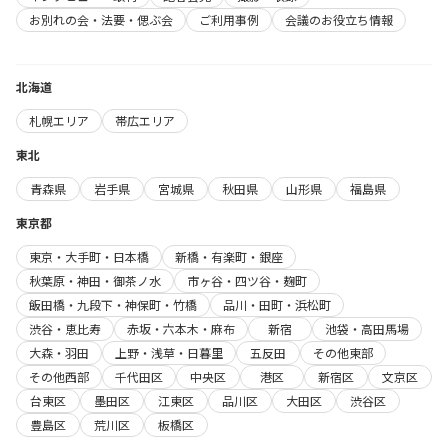
お別れの会・法要・偲ぶ会
ご利用事例
会議のお役立ち情報
北海道
札幌エリア
帯広エリア
東北
青森県
岩手県
宮城県
秋田県
山形県
福島県
東京都
東京・大手町・日本橋
新橋・有楽町・銀座
秋葉原・神田・御茶ノ水
市ヶ谷・四ツ谷・麹町
飯田橋・九段下・神保町・竹橋
品川・田町・浜松町
渋谷・恵比寿
赤坂・六本木・麻布
新宿
池袋・高田馬場
大森・羽田
上野・浅草・日暮里
五反田
その他東部
その他西部
千代田区
中央区
港区
新宿区
文京区
台東区
墨田区
江東区
品川区
大田区
渋谷区
豊島区
荒川区
板橋区