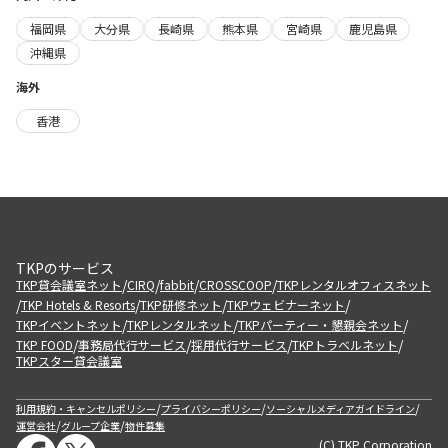
福岡県
大分県
長崎県
熊本県
宮崎県
鹿児島県
沖縄県
海外
香港
TKPのサービス
/
/
/
/
TKP貸会議室ネット
CIRQ
fabbit
CROSSCOOP
TKPレンタルオフィスネット
/
/
/
/
TKP Hotels & Resorts
TKP研修ネット
TKPウェビナーネット
/
/
/
TKPイベントネット
TKPレンタルネット
TKPパーティー・懇親会ネット
/
/
/
/
TKP FOOD
事務局代行サービス
採用代行サービス
TKPトラベルネット
TKPスター貸会議室
/
/
/
利用規約・キャンセルポリシー
プライバシーポリシー
ソーシャルメディアガイドライン
/
/
運営会社
グループ企業
物件募集
(C) TKP Corporation