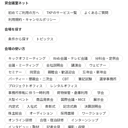
貸会議室ネット
初めてご利用の方へ
TKPのサービス一覧
よくあるご質問
利用規約・キャンセルポリシー
会場を探す
条件から探す
トピックス
会場の使い方
キックオフミーティング
Web会議・テレビ会議
分科会・定例会
会議・ミーティング
会社説明会
講演会
ウェビナー
セミナー
同窓会
親睦会・歓送迎会
忘年会・新年会
パーティー・懇親会・二次会
CBT
筆記試験
選挙事務所
プロジェクトオフィス
レンタルオフィス
事務所移転に伴う一時利用
荷物保管・倉庫利用
学会
大型イベント
商品発表会
国際会議・MICE
展示会
内定式
入社式
表彰式
記念式典
決算説明会
株主総会
オーディション
採用面接
ワークショップ
オンライン研修
合宿・宿泊研修
インターンシップ
インタビュー・取材
記者会見
撮影・収録