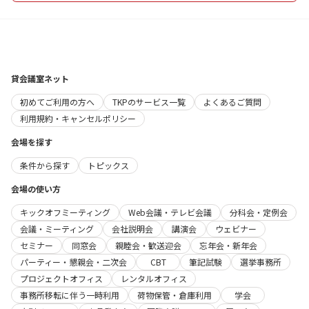
貸会議室ネット
初めてご利用の方へ
TKPのサービス一覧
よくあるご質問
利用規約・キャンセルポリシー
会場を探す
条件から探す
トピックス
会場の使い方
キックオフミーティング
Web会議・テレビ会議
分科会・定例会
会議・ミーティング
会社説明会
講演会
ウェビナー
セミナー
同窓会
親睦会・歓送迎会
忘年会・新年会
パーティー・懇親会・二次会
CBT
筆記試験
選挙事務所
プロジェクトオフィス
レンタルオフィス
事務所移転に伴う一時利用
荷物保管・倉庫利用
学会