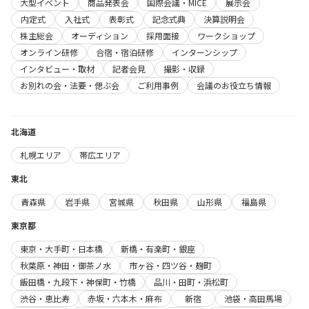
大型イベント
商品発表会
国際会議・MICE
展示会
内定式
入社式
表彰式
記念式典
決算説明会
株主総会
オーディション
採用面接
ワークショップ
オンライン研修
合宿・宿泊研修
インターンシップ
インタビュー・取材
記者会見
撮影・収録
お別れの会・法要・偲ぶ会
ご利用事例
会議のお役立ち情報
北海道
札幌エリア
帯広エリア
東北
青森県
岩手県
宮城県
秋田県
山形県
福島県
東京都
東京・大手町・日本橋
新橋・有楽町・銀座
秋葉原・神田・御茶ノ水
市ヶ谷・四ツ谷・麹町
飯田橋・九段下・神保町・竹橋
品川・田町・浜松町
渋谷・恵比寿
赤坂・六本木・麻布
新宿
池袋・高田馬場