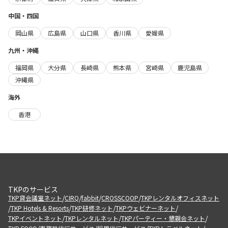
中国・四国
岡山県
広島県
山口県
香川県
愛媛県
九州・沖縄
福岡県
大分県
長崎県
熊本県
宮崎県
鹿児島県
沖縄県
海外
香港
TKPのサービス
/
/
/
/
TKP貸会議室ネット
CIRQ
fabbit
CROSSCOOP
TKPレンタルオフィスネット
/
/
/
/
TKP Hotels & Resorts
TKP研修ネット
TKPウェビナーネット
/
/
/
TKPイベントネット
TKPレンタルネット
TKPパーティー・懇親会ネット