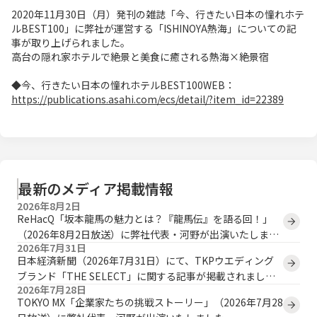
2020年11月30日（月）発刊の雑誌「今、行きたい日本の憧れホテ
ルBEST100」に弊社が運営する「ISHINOYA熱海」についての記
事が取り上げられました。
高台の隠れ家ホテルで絶景と美食に癒される熱海×絶景宿
◆今、行きたい日本の憧れホテルBEST100WEB：
https://publications.asahi.com/ecs/detail/?item_id=22389
最新のメディア掲載情報
2026年8月2日
ReHacQ「坂本龍馬の魅力とは？『龍馬伝』を語る回！」
（2026年8月2日放送）に弊社代表・河野が出演いたしまし
2026年7月31日
た。
日本経済新聞（2026年7月31日）にて、TKPウエディング
ブランド「THE SELECT」に関する記事が掲載されまし
2026年7月28日
た。
TOKYO MX「企業家たちの挑戦ストーリー」（2026年7月28