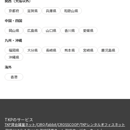
関西（大阪以外）
京都府
滋賀県
兵庫県
和歌山県
中国・四国
岡山県
広島県
山口県
香川県
愛媛県
九州・沖縄
福岡県
大分県
長崎県
熊本県
宮崎県
鹿児島県
沖縄県
海外
香港
TKPのサービス
/
/
/
/
TKP貸会議室ネット
CIRQ
fabbit
CROSSCOOP
TKPレンタルオフィスネット