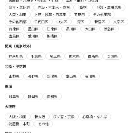
飯田橋・九段下・神保町・竹橋
品川・田町・浜松町
渋谷・恵比寿
赤坂・六本木・麻布
新宿
池袋・高田馬場
大森・羽田
上野・浅草・日暮里
五反田
その他東部
その他西部
千代田区
中央区
港区
新宿区
文京区
台東区
墨田区
江東区
品川区
大田区
渋谷区
豊島区
荒川区
板橋区
関東（東京以外）
神奈川県
千葉県
埼玉県
栃木県
群馬県
茨城県
北陸・甲信越
山梨県
長野県
新潟県
富山県
石川県
東海
岐阜県
静岡県
愛知県
大阪府
大阪・梅田
新大阪
桜ノ宮・京橋
心斎橋・なんば
淀屋橋・本町
その他