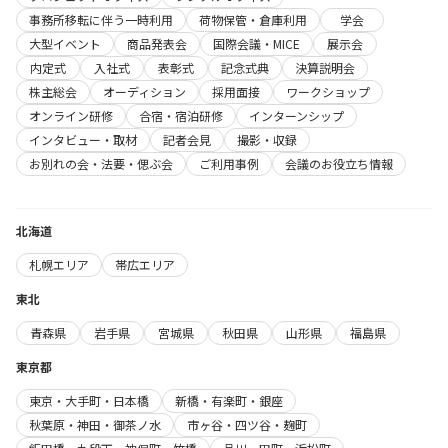
事務所移転に伴う一時利用
荷物保管・倉庫利用
学会
大型イベント
商品発表会
国際会議・MICE
展示会
内定式
入社式
表彰式
記念式典
決算説明会
株主総会
オーディション
採用面接
ワークショップ
オンライン研修
合宿・宿泊研修
インターンシップ
インタビュー・取材
記者会見
撮影・収録
お別れの会・法要・偲ぶ会
ご利用事例
会議のお役立ち情報
北海道
札幌エリア
帯広エリア
東北
青森県
岩手県
宮城県
秋田県
山形県
福島県
東京都
東京・大手町・日本橋
新橋・有楽町・銀座
秋葉原・神田・御茶ノ水
市ヶ谷・四ツ谷・麹町