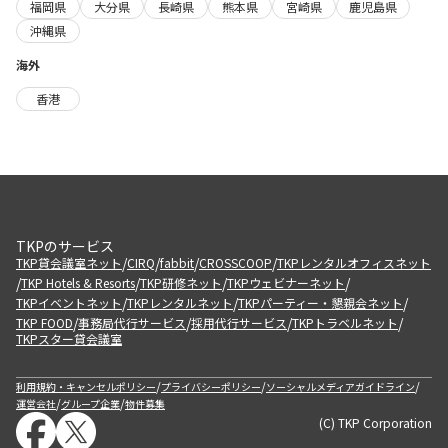
福岡県
大分県
長崎県
熊本県
宮崎県
鹿児島県
沖縄県
海外
香港
TKPのサービス
/
/
/
/
TKP貸会議室ネット
CIRQ
fabbit
CROSSCOOP
TKPレンタルオフィスネット
/
/
/
/
TKP Hotels & Resorts
TKP研修ネット
TKPウェビナーネット
/
/
/
TKPイベントネット
TKPレンタルネット
TKPパーティー・懇親会ネット
/
/
/
/
TKP FOOD
事務局代行サービス
採用代行サービス
TKPトラベルネット
TKPスター貸会議室
/
/
/
利用規約・キャンセルポリシー
プライバシーポリシー
ソーシャルメディアガイドライン
/
/
運営会社
グループ企業
物件募集
(C) TKP Corporation