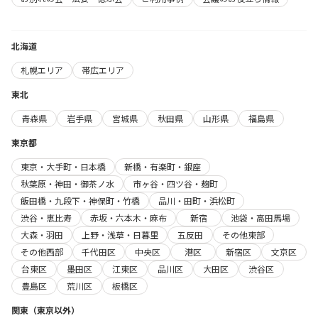
北海道
札幌エリア
帯広エリア
東北
青森県
岩手県
宮城県
秋田県
山形県
福島県
東京都
東京・大手町・日本橋
新橋・有楽町・銀座
秋葉原・神田・御茶ノ水
市ヶ谷・四ツ谷・麹町
飯田橋・九段下・神保町・竹橋
品川・田町・浜松町
渋谷・恵比寿
赤坂・六本木・麻布
新宿
池袋・高田馬場
大森・羽田
上野・浅草・日暮里
五反田
その他東部
その他西部
千代田区
中央区
港区
新宿区
文京区
台東区
墨田区
江東区
品川区
大田区
渋谷区
豊島区
荒川区
板橋区
関東（東京以外）