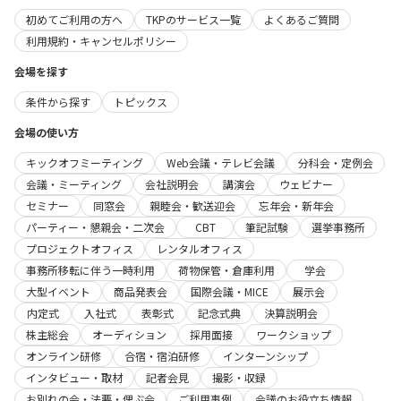
初めてご利用の方へ
TKPのサービス一覧
よくあるご質問
利用規約・キャンセルポリシー
会場を探す
条件から探す
トピックス
会場の使い方
キックオフミーティング
Web会議・テレビ会議
分科会・定例会
会議・ミーティング
会社説明会
講演会
ウェビナー
セミナー
同窓会
親睦会・歓送迎会
忘年会・新年会
パーティー・懇親会・二次会
CBT
筆記試験
選挙事務所
プロジェクトオフィス
レンタルオフィス
事務所移転に伴う一時利用
荷物保管・倉庫利用
学会
大型イベント
商品発表会
国際会議・MICE
展示会
内定式
入社式
表彰式
記念式典
決算説明会
株主総会
オーディション
採用面接
ワークショップ
オンライン研修
合宿・宿泊研修
インターンシップ
インタビュー・取材
記者会見
撮影・収録
お別れの会・法要・偲ぶ会
ご利用事例
会議のお役立ち情報