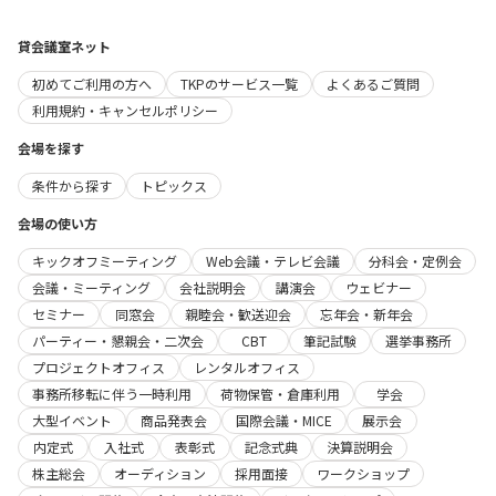
貸会議室ネット
初めてご利用の方へ
TKPのサービス一覧
よくあるご質問
利用規約・キャンセルポリシー
会場を探す
条件から探す
トピックス
会場の使い方
キックオフミーティング
Web会議・テレビ会議
分科会・定例会
会議・ミーティング
会社説明会
講演会
ウェビナー
セミナー
同窓会
親睦会・歓送迎会
忘年会・新年会
パーティー・懇親会・二次会
CBT
筆記試験
選挙事務所
プロジェクトオフィス
レンタルオフィス
事務所移転に伴う一時利用
荷物保管・倉庫利用
学会
大型イベント
商品発表会
国際会議・MICE
展示会
内定式
入社式
表彰式
記念式典
決算説明会
株主総会
オーディション
採用面接
ワークショップ