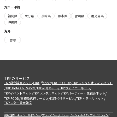
九州・沖縄
福岡県
大分県
長崎県
熊本県
宮崎県
鹿児島県
沖縄県
海外
香港
TKPのサービス
/
/
/
/
TKP貸会議室ネット
CIRQ
fabbit
CROSSCOOP
TKPレンタルオフィスネット
/
/
/
/
TKP Hotels & Resorts
TKP研修ネット
TKPウェビナーネット
/
/
/
TKPイベントネット
TKPレンタルネット
TKPパーティー・懇親会ネット
/
/
/
/
TKP FOOD
事務局代行サービス
採用代行サービス
TKPトラベルネット
TKPスター貸会議室
/
/
/
利用規約・キャンセルポリシー
プライバシーポリシー
ソーシャルメディアガイドライン