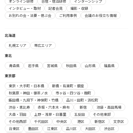
オンライン研修
合宿・宿泊研修
インターンシップ
インタビュー・取材
記者会見
撮影・収録
お別れの会・法要・偲ぶ会
ご利用事例
会議のお役立ち情報
北海道
札幌エリア
帯広エリア
東北
青森県
岩手県
宮城県
秋田県
山形県
福島県
東京都
東京・大手町・日本橋
新橋・有楽町・銀座
秋葉原・神田・御茶ノ水
市ヶ谷・四ツ谷・麹町
飯田橋・九段下・神保町・竹橋
品川・田町・浜松町
渋谷・恵比寿
赤坂・六本木・麻布
新宿
池袋・高田馬場
大森・羽田
上野・浅草・日暮里
五反田
その他東部
その他西部
千代田区
中央区
港区
新宿区
文京区
台東区
墨田区
江東区
品川区
大田区
渋谷区