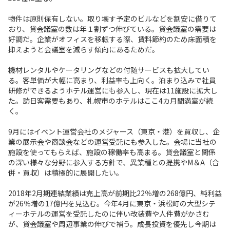
物件は原則保有しない。取り壊す予定のビルなどを割安に借りて
おり、貸会議室の数は年１割ずつ伸びている。貸会議室の需要は
好調だ。企業がオフィスを移転する際、賃料節約のため床面積を
抑えようと会議室を減らす傾向にあるためだ。
機材レンタルやケータリングなどの付随サービスも拡大してい
る。客単価が大幅に高まり、利益率も上向く。泊まり込みで社員
研修ができるようホテル運営にも参入し、現在は11施設に拡大し
た。訪日客需要もあり、札幌市のホテルはここ4カ月間満室が続
く。
9月にはイベント運営会社のメジャース（東京・港）を買収し、企
業の展示会や商談会などの運営受託にも参入した。会場に当社の
施設を使ってもらえば、施設の稼働率も高まる。貸会議室と関係
の深い様々な分野に参入する方針で、異業種との提携やM＆A（合
併・買収）は積極的に展開したい。
2018年2月期連結業績は売上高が前期比22％増の268億円、純利益
が26％増の17億円を見込む。今年4月に東京・浜松町の大型シテ
ィーホテルの運営を受託したのに伴い改装費や人件費がかさむ
が、貸会議室や周辺事業の伸びで補う。成長投資を優先し今期は