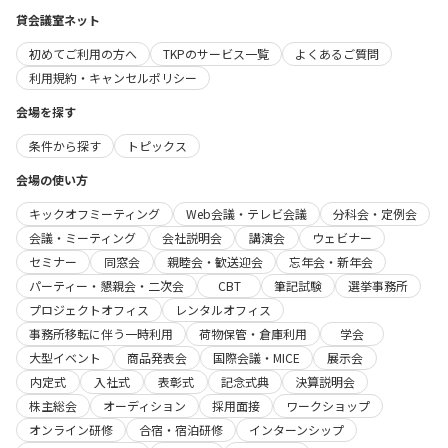
貸会議室ネット
初めてご利用の方へ
TKPのサービス一覧
よくあるご質問
利用規約・キャンセルポリシー
会場を探す
条件から探す
トピックス
会場の使い方
キックオフミーティング
Web会議・テレビ会議
分科会・定例会
会議・ミーティング
会社説明会
講演会
ウェビナー
セミナー
同窓会
親睦会・歓送迎会
忘年会・新年会
パーティー・懇親会・二次会
CBT
筆記試験
選挙事務所
プロジェクトオフィス
レンタルオフィス
事務所移転に伴う一時利用
荷物保管・倉庫利用
学会
大型イベント
商品発表会
国際会議・MICE
展示会
内定式
入社式
表彰式
記念式典
決算説明会
株主総会
オーディション
採用面接
ワークショップ
オンライン研修
合宿・宿泊研修
インターンシップ