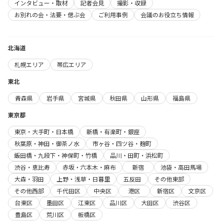
インタビュー・取材
記者会見
撮影・収録
お別れの会・法要・偲ぶ会
ご利用事例
会議のお役立ち情報
北海道
札幌エリア
帯広エリア
東北
青森県
岩手県
宮城県
秋田県
山形県
福島県
東京都
東京・大手町・日本橋
新橋・有楽町・銀座
秋葉原・神田・御茶ノ水
市ヶ谷・四ツ谷・麹町
飯田橋・九段下・神保町・竹橋
品川・田町・浜松町
渋谷・恵比寿
赤坂・六本木・麻布
新宿
池袋・高田馬場
大森・羽田
上野・浅草・日暮里
五反田
その他東部
その他西部
千代田区
中央区
港区
新宿区
文京区
台東区
墨田区
江東区
品川区
大田区
渋谷区
豊島区
荒川区
板橋区