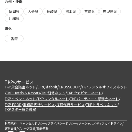
九州・沖縄
福岡県
大分県
長崎県
熊本県
宮崎県
鹿児島県
沖縄県
海外
香港
TKPのサービス
/
/
/
/
TKP貸会議室ネット
CIRQ
fabbit
CROSSCOOP
TKPレンタルオフィスネット
/
/
/
/
TKP Hotels & Resorts
TKP研修ネット
TKPウェビナーネット
/
/
/
TKPイベントネット
TKPレンタルネット
TKPパーティー・懇親会ネット
/
/
/
/
TKP FOOD
事務局代行サービス
採用代行サービス
TKPトラベルネット
TKPスター貸会議室
/
/
/
利用規約・キャンセルポリシー
プライバシーポリシー
ソーシャルメディアガイドライン
/
/
運営会社
グループ企業
物件募集