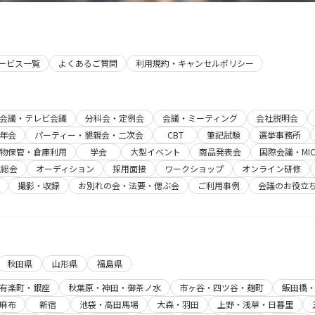
サービス一覧
よくあるご質問
利用規約・キャンセルポリシー
b会議・テレビ会議
分科会・定例会
会議・ミーティング
会社説明会
年会
パーティー・懇親会・二次会
CBT
筆記試験
選挙事務所
物保管・倉庫利用
学会
大型イベント
商品発表会
国際会議・MIC
主総会
オーディション
採用面接
ワークショップ
オンライン研修
撮影・収録
お別れの会・法要・偲ぶ会
ご利用事例
会議のお役立
秋田県
山形県
福島県
有楽町・銀座
秋葉原・神田・御茶ノ水
市ヶ谷・四ツ谷・麹町
飯田橋
麻布
新宿
池袋・高田馬場
大森・羽田
上野・浅草・日暮里