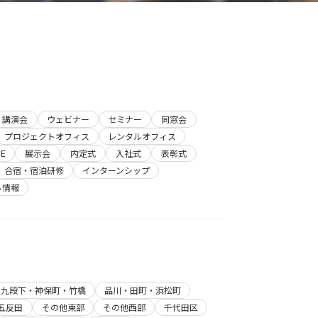
講演会
ウェビナー
セミナー
同窓会
プロジェクトオフィス
レンタルオフィス
E
展示会
内定式
入社式
表彰式
合宿・宿泊研修
インターンシップ
ち情報
・九段下・神保町・竹橋
品川・田町・浜松町
五反田
その他東部
その他西部
千代田区