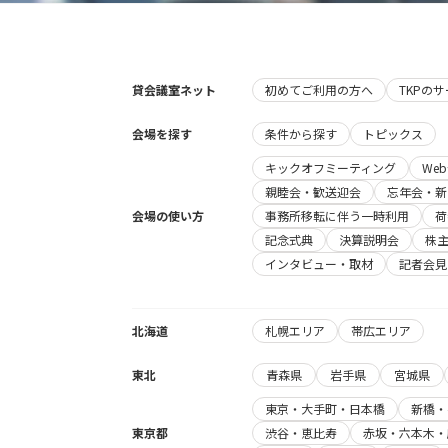
貸会議室ネット
初めてご利用の方へ
TKPの
会場を探す
条件から探す
トピックス
キックオフミーティング
We
親睦会・歓送迎会
忘年会・新
会場の使い方
事務所移転に伴う一時利用
荷
記念式典
決算説明会
株
インタビュー・取材
記者会見
北海道
札幌エリア
帯広エリア
東北
青森県
岩手県
宮城県
東京・大手町・日本橋
新橋・
東京都
渋谷・恵比寿
赤坂・六本木・