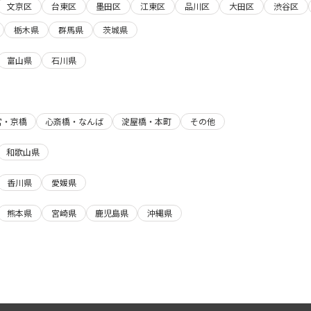
文京区
台東区
墨田区
江東区
品川区
大田区
渋谷区
栃木県
群馬県
茨城県
富山県
石川県
宮・京橋
心斎橋・なんば
淀屋橋・本町
その他
和歌山県
香川県
愛媛県
熊本県
宮崎県
鹿児島県
沖縄県