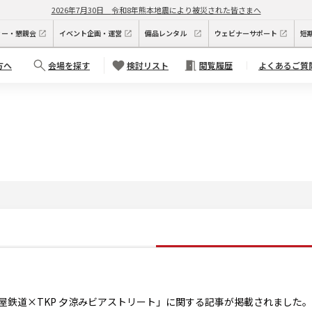
2026年7月30日
令和8年熊本地震により被災された皆さまへ
ィー・懇親会
イベント企画・運営
備品レンタル
ウェビナーサポート
短
方へ
会場を探す
検討リスト
閲覧履歴
よくあるご質
古屋鉄道×TKP 夕涼みビアストリート」に関する記事が掲載されました。