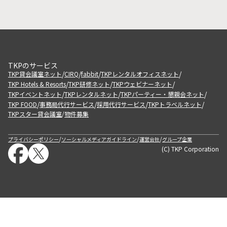
TKPのサービス
/
/
/
/
TKP貸会議室ネット
CIRQ
fabbit
TKPレンタルオフィスネット
/
/
/
TKP Hotels & Resorts
TKP研修ネット
TKPウェビナーネット
/
/
/
TKPイベントネット
TKPレンタルネット
TKPパーティー・懇親会ネット
/
/
/
/
TKP FOOD
事務局代行サービス
採用代行サービス
TKPトラベルネット
TKPスター貸会議室
物件募集
/
/
/
/
プライバシーポリシー
ソーシャルメディアガイドライン
運営会社
グループ企業
(C) TKP Corporation