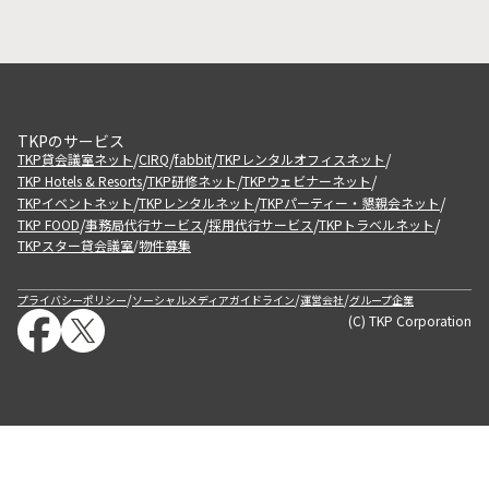
TKPのサービス
/
/
/
/
TKP貸会議室ネット
CIRQ
fabbit
TKPレンタルオフィスネット
/
/
/
TKP Hotels & Resorts
TKP研修ネット
TKPウェビナーネット
/
/
/
TKPイベントネット
TKPレンタルネット
TKPパーティー・懇親会ネット
/
/
/
/
TKP FOOD
事務局代行サービス
採用代行サービス
TKPトラベルネット
TKPスター貸会議室
物件募集
/
/
/
/
プライバシーポリシー
ソーシャルメディアガイドライン
運営会社
グループ企業
(C) TKP Corporation