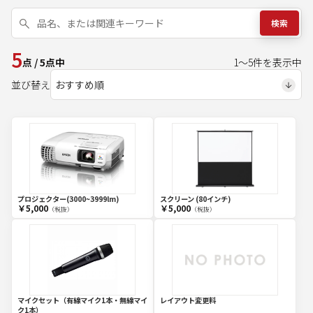
検索
5
点
/
5
点中
1
～
5
件を表示中
並び替え
プロジェクター(3000~3999lm)
スクリーン (80インチ)
￥5,000
￥5,000
（税抜）
（税抜）
マイクセット（有線マイク1本・無線マイ
レイアウト変更料
ク1本）