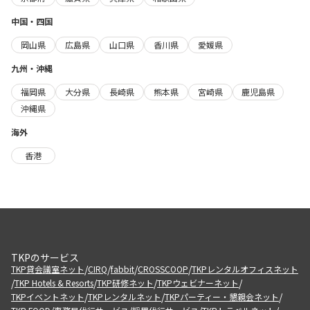
中国・四国
岡山県
広島県
山口県
香川県
愛媛県
九州・沖縄
福岡県
大分県
長崎県
熊本県
宮崎県
鹿児島県
沖縄県
海外
香港
TKPのサービス
/
/
/
/
TKP貸会議室ネット
CIRQ
fabbit
CROSSCOOP
TKPレンタルオフィスネット
/
/
/
/
TKP Hotels & Resorts
TKP研修ネット
TKPウェビナーネット
/
/
/
TKPイベントネット
TKPレンタルネット
TKPパーティー・懇親会ネット