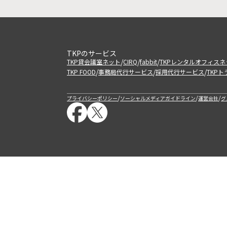
TKPのサービス
/
/
/
TKP貸会議室ネット
CIRQ
fabbit
TKPレンタルオフィスネ
/
/
/
TKP FOOD
事務局代行サービス
採用代行サービス
TKP
/
/
/
プライバシーポリシー
ソーシャルメディアガイドライン
運営会社
グ