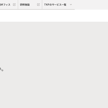
期オフィス
研修施設
TKPのサービス一覧
い。