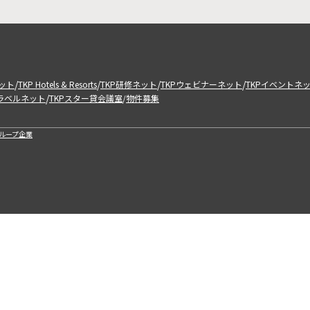
/
/
/
/
ット
TKP Hotels & Resorts
TKP研修ネット
TKPウェビナーネット
TKPイベントネ
/
トラベルネット
TKPスター貸会議室
物件募集
/
ループ企業