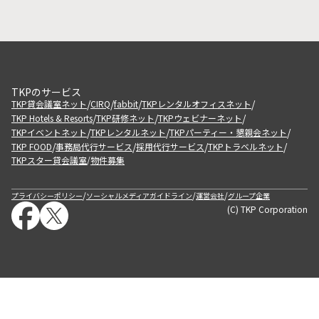
TKPのサービス
/
/
/
/
TKP貸会議室ネット
CIRQ
fabbit
TKPレンタルオフィスネット
/
/
/
TKP Hotels & Resorts
TKP研修ネット
TKPウェビナーネット
/
/
/
TKPイベントネット
TKPレンタルネット
TKPパーティー・懇親会ネット
/
/
/
/
TKP FOOD
事務局代行サービス
採用代行サービス
TKPトラベルネット
TKPスター貸会議室
物件募集
/
/
/
/
プライバシーポリシー
ソーシャルメディアガイドライン
運営会社
グループ企業
(C) TKP Corporation