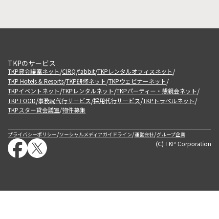
TKPのサービス
/
/
/
/
TKP貸会議室ネット
CIRQ
fabbit
TKPレンタルオフィスネット
/
/
/
TKP Hotels & Resorts
TKP研修ネット
TKPウェビナーネット
/
/
/
TKPイベントネット
TKPレンタルネット
TKPパーティー・懇親会ネット
/
/
/
/
TKP FOOD
事務局代行サービス
採用代行サービス
TKPトラベルネット
TKPスター貸会議室
物件募集
/
/
/
/
プライバシーポリシー
ソーシャルメディアガイドライン
運営会社
グループ企業
(C) TKP Corporation