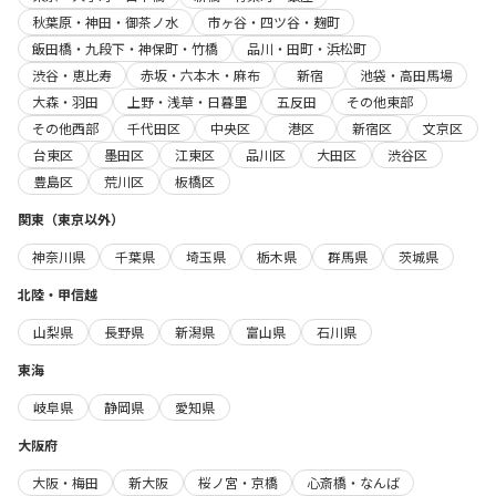
秋葉原・神田・御茶ノ水
市ヶ谷・四ツ谷・麹町
飯田橋・九段下・神保町・竹橋
品川・田町・浜松町
渋谷・恵比寿
赤坂・六本木・麻布
新宿
池袋・高田馬場
大森・羽田
上野・浅草・日暮里
五反田
その他東部
その他西部
千代田区
中央区
港区
新宿区
文京区
台東区
墨田区
江東区
品川区
大田区
渋谷区
豊島区
荒川区
板橋区
関東（東京以外）
神奈川県
千葉県
埼玉県
栃木県
群馬県
茨城県
北陸・甲信越
山梨県
長野県
新潟県
富山県
石川県
東海
岐阜県
静岡県
愛知県
大阪府
大阪・梅田
新大阪
桜ノ宮・京橋
心斎橋・なんば