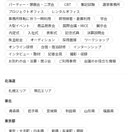
パーティー・懇親会・二次会
CBT
筆記試験
選挙事務所
プロジェクトオフィス
レンタルオフィス
事務所移転に伴う一時利用
荷物保管・倉庫利用
学会
大型イベント
商品発表会
国際会議・MICE
展示会
内定式
入社式
表彰式
記念式典
決算説明会
株主総会
オーディション
採用面接
ワークショップ
オンライン研修
合宿・宿泊研修
インターンシップ
インタビュー・取材
記者会見
撮影・収録
お別れの会・法要・偲ぶ会
ご利用事例
会議のお役立ち情報
北海道
札幌エリア
帯広エリア
東北
青森県
岩手県
宮城県
秋田県
山形県
福島県
東京都
東京・大手町・日本橋
新橋・有楽町・銀座