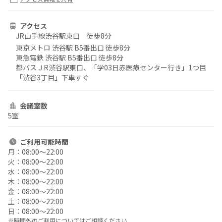
アクセス
JR山手線渋谷駅東口 徒歩8分
東京メトロ 渋谷駅 B5番出口 徒歩8分
東急電鉄 渋谷駅 B5番出口 徒歩8分
都バスＪR渋谷駅東口、「学03日赤医療センター行き」1つ目
「渋谷3丁目」下車すぐ
会議室数
5室
ご利用
可能時間
月：
08:00〜22:00
火：
08:00〜22:00
水：
08:00〜22:00
木：
08:00〜22:00
金：
08:00〜22:00
土：
08:00〜22:00
日：
08:00〜22:00
※時間外のご利用についてはご相談ください