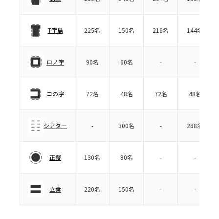
T字島
225名
150名
216名
144名
ロノ字
90名
60名
-
-
コの字
72名
48名
72名
48名
シアター
-
300名
-
288名
正餐
130名
80名
-
-
立食
220名
150名
-
-