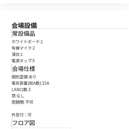
会場設備
常設備品
ホワイトボード
:
1
有線マイク
:
2
演台
:
1
電源タップ
:
5
会場仕様
個別空調:あり

電気容量(総A数):15A

LAN口数:3

窓:なし

窓開閉: 不可

外受付：可
フロア図