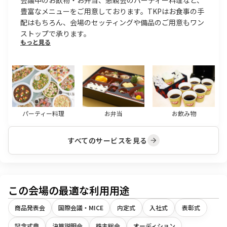
会議中のお飲物・お弁当、懇親会のパーティー料理など、
豊富なメニューをご用意しております。TKPはお食事の手
配はもちろん、会場のセッティングや備品のご用意もワン
ストップで承ります。
もっと見る
パーティー料理
お弁当
お飲み物
すべてのサービスを見る
この会場の最適な利用用途
商品発表会
国際会議・MICE
内定式
入社式
表彰式
記念式典
決算説明会
株主総会
オーディション