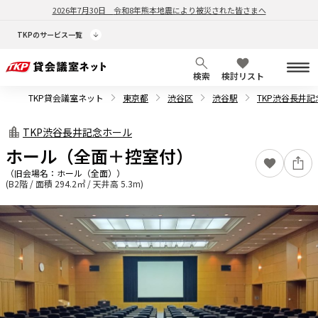
2026年7月30日
令和8年熊本地震により被災された皆さまへ
TKPのサービス一覧
検索
検討リスト
TKP貸会議室ネット
東京都
渋谷区
渋谷駅
TKP渋谷長井
TKP渋谷長井記念ホール
ホール（全面＋控室付）
（旧会場名：
ホール（全面）
）
(B2階 / 面積 294.2㎡ / 天井高 5.3m)