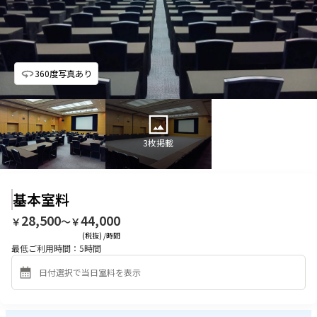
360度写真あり
3
枚掲載
基本室料
28,500
44,000
￥
〜￥
(税抜) /時間
最低ご利用時間：
5
時間