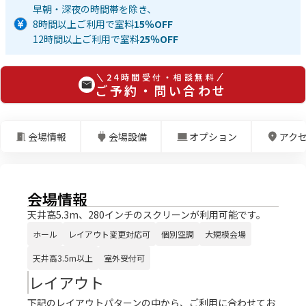
早朝・深夜の時間帯を除き、
8時間以上ご利用で室料
15％OFF
12時間以上ご利用で室料
25％OFF
24時間受付・相談無料
ご予約・問い合わせ
会場情報
会場設備
オプション
アク
会場情報
天井高5.3m、280インチのスクリーンが利用可能です。
ホール
レイアウト変更対応可
個別空調
大規模会場
天井高3.5m以上
室外受付可
レイアウト
下記のレイアウトパターンの中から、ご利用に合わせてお