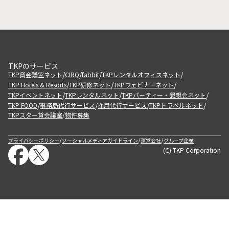
TKPのサービス
/
/
/
/
TKP貸会議室ネット
CIRQ
fabbit
TKPレンタルオフィスネット
/
/
/
TKP Hotels & Resorts
TKP研修ネット
TKPウェビナーネット
/
/
/
TKPイベントネット
TKPレンタルネット
TKPパーティー・懇親会ネット
/
/
/
/
TKP FOOD
事務局代行サービス
採用代行サービス
TKPトラベルネット
TKPスター貸会議室
物件募集
/
/
/
/
プライバシーポリシー
ソーシャルメディアガイドライン
運営会社
グループ企業
(C) TKP Corporation