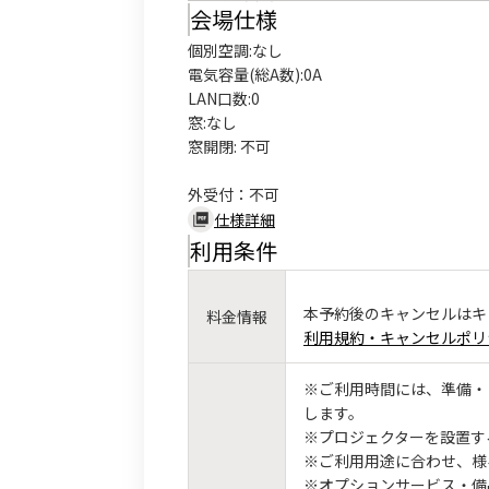
会場仕様
個別空調:なし

電気容量(総A数):0A

LAN口数:0

窓:なし

窓開閉: 不可

外受付：不可
仕様詳細
利用条件
本予約後のキャンセルはキ
料金情報
利用規約・キャンセルポリ
※ご利用時間には、準備・
します。
※プロジェクターを設置す
※ご利用用途に合わせ、様
※オプションサービス・備