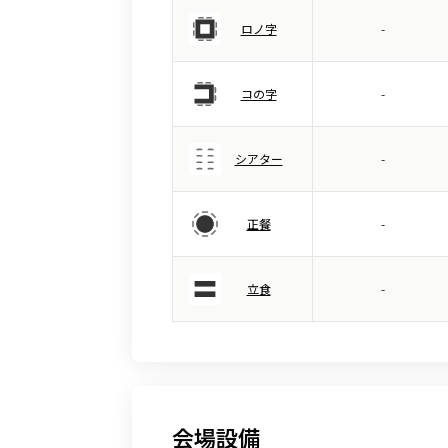
ロノ字
-
コの字
-
シアター
-
正餐
-
立食
-
会場設備