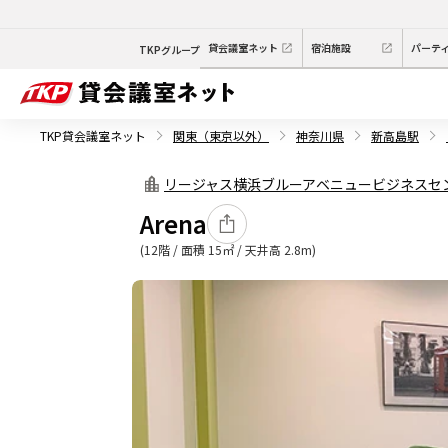
貸会議室ネット
宿泊施設
パーテ
TKPグループ
TKP貸会議室ネット
関東（東京以外）
神奈川県
新高島駅
リージャス横浜ブルーアベニュービジネスセ
Arena
(12階 / 面積 15㎡ / 天井高 2.8m)