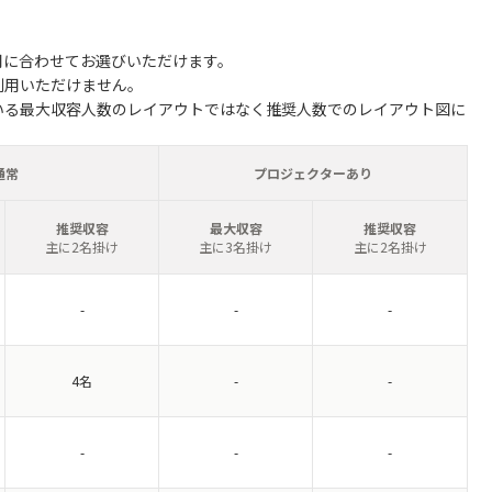
用に合わせてお選びいただけます。
利用いただけません。
いる最大収容人数のレイアウトではなく推奨人数でのレイアウト図に
通常
プロジェクターあり
推奨収容
最大収容
推奨収容
主に2名掛け
主に3名掛け
主に2名掛け
-
-
-
4名
-
-
-
-
-