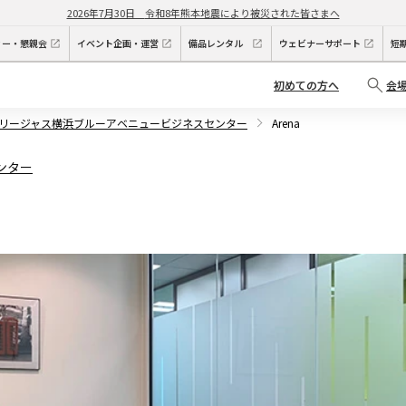
2026年7月30日
令和8年熊本地震により被災された皆さまへ
ィー・懇親会
イベント企画・運営
備品レンタル
ウェビナーサポート
短
初めての方へ
会
リージャス横浜ブルーアベニュービジネスセンター
Arena
ンター