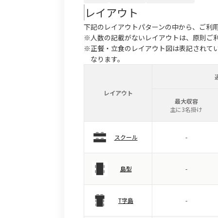
レイアウト
下記のレイアウトパターンの中から、ご利
※人数の記載がないレイアウトは、原則ご
※正餐・立食のレイアウト図は表記されて
なります。
レイアウト
最大収容
主に3名掛け
スクール
-
島型
-
T字島
-