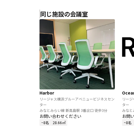
同じ施設の会議室
Harbor
Ocea
リージャス横浜ブルーアベニュービジネスセン
リージ
ター
ター
みなとみらい線 新高島駅 3番出口 徒歩3分
みなと
お問い合わせください
お問
~8名
28.66㎡
~8名