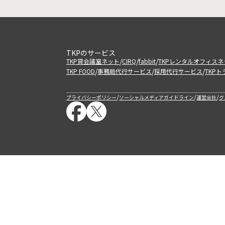
TKPのサービス
/
/
/
TKP貸会議室ネット
CIRQ
fabbit
TKPレンタルオフィスネ
/
/
/
TKP FOOD
事務局代行サービス
採用代行サービス
TKP
/
/
/
プライバシーポリシー
ソーシャルメディアガイドライン
運営会社
グ