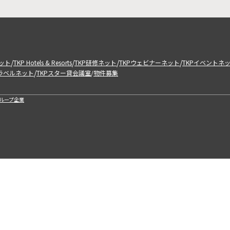
/
/
/
/
ット
TKP Hotels & Resorts
TKP研修ネット
TKPウェビナーネット
TKPイベントネ
/
トラベルネット
TKPスター貸会議室
物件募集
/
ループ企業