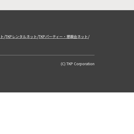
/
/
/
ット
TKPレンタルネット
TKPパーティー・懇親会ネット
(C) TKP Corporation