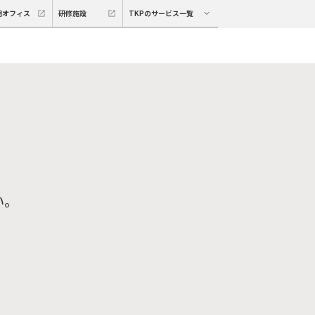
期オフィス
研修施設
TKPのサービス一覧
い。