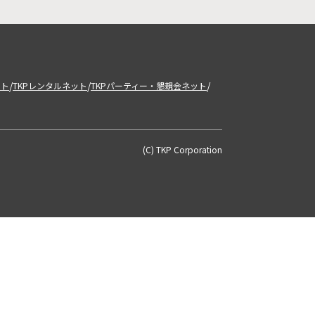
/
/
/
ット
TKPレンタルネット
TKPパーティー・懇親会ネット
(C) TKP Corporation