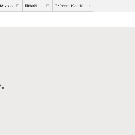
期オフィス
研修施設
TKPのサービス一覧
い。