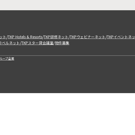
/
/
/
/
ット
TKP Hotels & Resorts
TKP研修ネット
TKPウェビナーネット
TKPイベントネ
/
トラベルネット
TKPスター貸会議室
物件募集
/
ループ企業