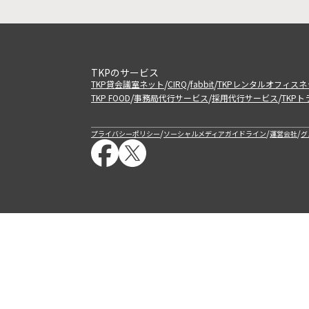
TKPのサービス
/
/
/
TKP貸会議室ネット
CIRQ
fabbit
TKPレンタルオフィスネ
/
/
/
TKP FOOD
事務局代行サービス
採用代行サービス
TKP
/
/
/
プライバシーポリシー
ソーシャルメディアガイドライン
運営会社
グ