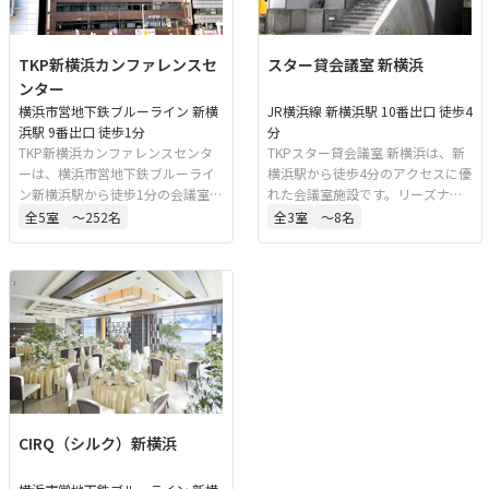
TKP新横浜カンファレンスセ
スター貸会議室 新横浜
ンター
横浜市営地下鉄ブルーライン 新横
JR横浜線 新横浜駅 10番出口 徒歩4
浜駅 9番出口 徒歩1分
分
TKP新横浜カンファレンスセンタ
TKPスター貸会議室 新横浜は、新
ーは、横浜市営地下鉄ブルーライ
横浜駅から徒歩4分のアクセスに優
ン新横浜駅から徒歩1分の会議室施
れた会議室施設です。リーズナブ
設です。最大180名を収容できるス
ルな料金で利用でき、社内会議や
全
5
室
〜252名
全
3
室
〜8名
ペースを備え、会議、セミナー、
セミナーなどビジネス用途に適し
試験などさまざまな用途に対応し
た空間を提供しています。
ています。ビジネス利用に適した
環境を整えています。
CIRQ（シルク）新横浜