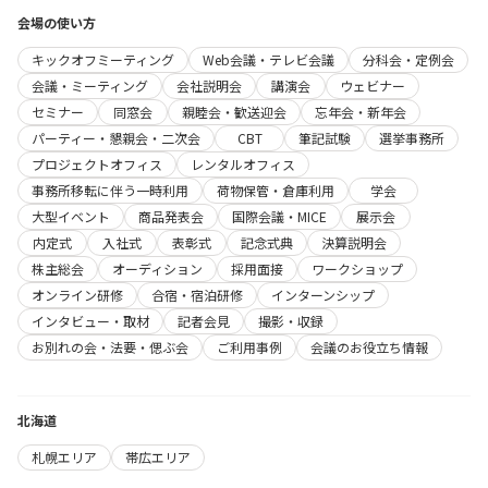
会場の使い方
キックオフミーティング
Web会議・テレビ会議
分科会・定例会
会議・ミーティング
会社説明会
講演会
ウェビナー
セミナー
同窓会
親睦会・歓送迎会
忘年会・新年会
パーティー・懇親会・二次会
CBT
筆記試験
選挙事務所
プロジェクトオフィス
レンタルオフィス
事務所移転に伴う一時利用
荷物保管・倉庫利用
学会
大型イベント
商品発表会
国際会議・MICE
展示会
内定式
入社式
表彰式
記念式典
決算説明会
株主総会
オーディション
採用面接
ワークショップ
オンライン研修
合宿・宿泊研修
インターンシップ
インタビュー・取材
記者会見
撮影・収録
お別れの会・法要・偲ぶ会
ご利用事例
会議のお役立ち情報
北海道
札幌エリア
帯広エリア