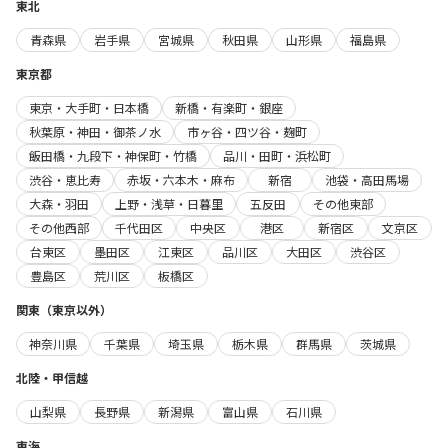
東北
青森県
岩手県
宮城県
秋田県
山形県
福島県
東京都
東京・大手町・日本橋
新橋・有楽町・銀座
秋葉原・神田・御茶ノ水
市ヶ谷・四ツ谷・麹町
飯田橋・九段下・神保町・竹橋
品川・田町・浜松町
渋谷・恵比寿
赤坂・六本木・麻布
新宿
池袋・高田馬場
大森・羽田
上野・浅草・日暮里
五反田
その他東部
その他西部
千代田区
中央区
港区
新宿区
文京区
台東区
墨田区
江東区
品川区
大田区
渋谷区
豊島区
荒川区
板橋区
関東（東京以外）
神奈川県
千葉県
埼玉県
栃木県
群馬県
茨城県
北陸・甲信越
山梨県
長野県
新潟県
富山県
石川県
東海