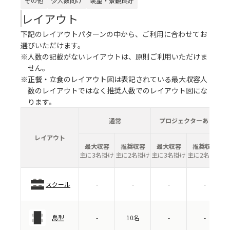
その他
少人数向け
眺望・景観良好
レイアウト
下記のレイアウトパターンの中から、ご利用に合わせてお
選びいただけます。
※人数の記載がないレイアウトは、原則ご利用いただけま
せん。
※正餐・立食のレイアウト図は表記されている最大収容人
数のレイアウトではなく推奨人数でのレイアウト図にな
ります。
通常
プロジェクターあり
レイアウト
最大収容
推奨収容
最大収容
推奨収容
主に3名掛け
主に2名掛け
主に3名掛け
主に2名掛け
スクール
-
-
-
-
島型
-
10名
-
-