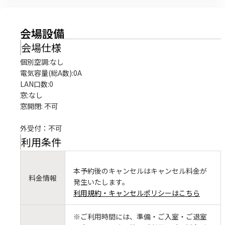
会場設備
会場仕様
個別空調:なし

電気容量(総A数):0A

LAN口数:0

窓:なし

窓開閉: 不可

外受付：不可
利用条件
本予約後のキャンセルはキャンセル料金が
料金情報
発生いたします。
利用規約・キャンセルポリシーはこちら
※ご利用時間には、準備・ご入室・ご退室