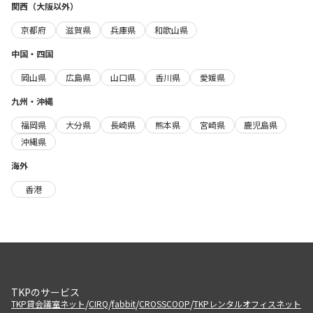
関西（大阪以外）
京都府
滋賀県
兵庫県
和歌山県
中国・四国
岡山県
広島県
山口県
香川県
愛媛県
九州・沖縄
福岡県
大分県
長崎県
熊本県
宮崎県
鹿児島県
沖縄県
海外
香港
TKPのサービス
/
/
/
/
TKP貸会議室ネット
CIRQ
fabbit
CROSSCOOP
TKPレンタルオフィスネット