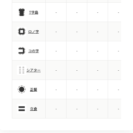
T字島
-
-
-
-
ロノ字
-
-
-
-
コの字
-
-
-
-
シアター
-
-
-
-
正餐
-
-
-
-
立食
-
-
-
-