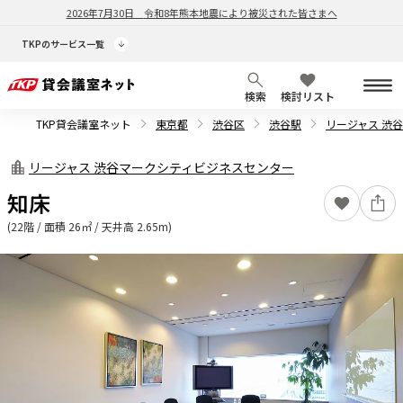
2026年7月30日
令和8年熊本地震により被災された皆さまへ
TKPのサービス一覧
検索
検討リスト
TKP貸会議室ネット
東京都
渋谷区
渋谷駅
リージャス 渋
リージャス 渋谷マークシティビジネスセンター
知床
(22階 / 面積 26㎡ / 天井高 2.65m)