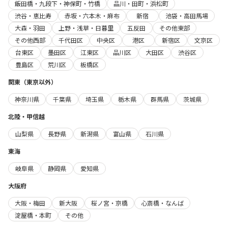
飯田橋・九段下・神保町・竹橋
品川・田町・浜松町
渋谷・恵比寿
赤坂・六本木・麻布
新宿
池袋・高田馬場
大森・羽田
上野・浅草・日暮里
五反田
その他東部
その他西部
千代田区
中央区
港区
新宿区
文京区
台東区
墨田区
江東区
品川区
大田区
渋谷区
豊島区
荒川区
板橋区
関東（東京以外）
神奈川県
千葉県
埼玉県
栃木県
群馬県
茨城県
北陸・甲信越
山梨県
長野県
新潟県
富山県
石川県
東海
岐阜県
静岡県
愛知県
大阪府
大阪・梅田
新大阪
桜ノ宮・京橋
心斎橋・なんば
淀屋橋・本町
その他