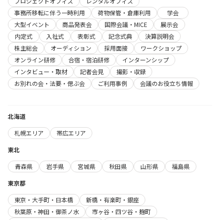
プロジェクトオフィス
レンタルオフィス
事務所移転に伴う一時利用
荷物保管・倉庫利用
学会
大型イベント
商品発表会
国際会議・MICE
展示会
内定式
入社式
表彰式
記念式典
決算説明会
株主総会
オーディション
採用面接
ワークショップ
オンライン研修
合宿・宿泊研修
インターンシップ
インタビュー・取材
記者会見
撮影・収録
お別れの会・法要・偲ぶ会
ご利用事例
会議のお役立ち情報
北海道
札幌エリア
帯広エリア
東北
青森県
岩手県
宮城県
秋田県
山形県
福島県
東京都
東京・大手町・日本橋
新橋・有楽町・銀座
秋葉原・神田・御茶ノ水
市ヶ谷・四ツ谷・麹町