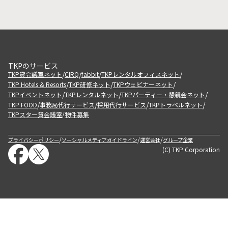
TKPのサービス
/
/
/
/
TKP貸会議室ネット
CIRQ
fabbit
TKPレンタルオフィスネット
/
/
/
TKP Hotels & Resorts
TKP研修ネット
TKPウェビナーネット
/
/
/
TKPイベントネット
TKPレンタルネット
TKPパーティー・懇親会ネット
/
/
/
/
TKP FOOD
事務局代行サービス
採用代行サービス
TKPトラベルネット
TKPスター貸会議室
物件募集
/
/
/
/
プライバシーポリシー
ソーシャルメディアガイドライン
運営会社
グループ企業
(C) TKP Corporation