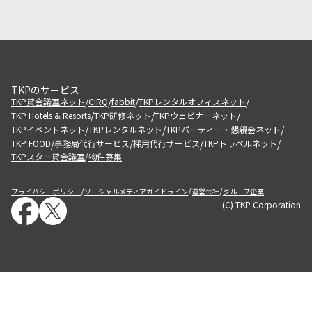
TKPのサービス
/
/
/
/
TKP貸会議室ネット
CIRQ
fabbit
TKPレンタルオフィスネット
/
/
/
TKP Hotels & Resorts
TKP研修ネット
TKPウェビナーネット
/
/
/
TKPイベントネット
TKPレンタルネット
TKPパーティー・懇親会ネット
/
/
/
/
TKP FOOD
事務局代行サービス
採用代行サービス
TKPトラベルネット
TKPスター貸会議室
物件募集
/
/
/
/
プライバシーポリシー
ソーシャルメディアガイドライン
運営会社
グループ企業
(C) TKP Corporation