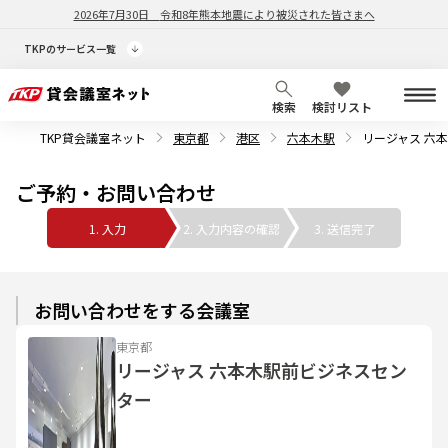
2026年7月30日
令和8年熊本地震により被災された皆さまへ
TKPのサービス一覧
検索
検討リスト
TKP貸会議室ネット
東京都
港区
六本木駅
リージャス 六
ご予約・お問い合わせ
1. 入力
2. 入力内容の確認
3. 送信完了
お問い合わせをする会議室
東京都
リージャス 六本木駅前ビジネスセン
ター