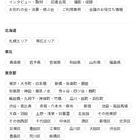
インタビュー・取材
記者会見
撮影・収録
お別れの会・法要・偲ぶ会
ご利用事例
会議のお役立ち情報
北海道
札幌エリア
帯広エリア
東北
青森県
岩手県
宮城県
秋田県
山形県
福島県
東京都
東京・大手町・日本橋
新橋・有楽町・銀座
秋葉原・神田・御茶ノ水
市ヶ谷・四ツ谷・麹町
飯田橋・九段下・神保町・竹橋
品川・田町・浜松町
渋谷・恵比寿
赤坂・六本木・麻布
新宿
池袋・高田馬場
大森・羽田
上野・浅草・日暮里
五反田
その他東部
その他西部
千代田区
中央区
港区
新宿区
文京区
台東区
墨田区
江東区
品川区
大田区
渋谷区
豊島区
荒川区
板橋区