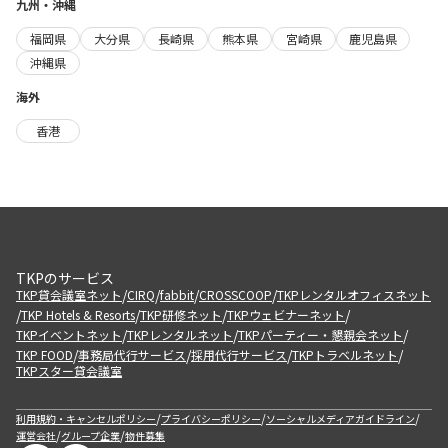
九州・沖縄
福岡県
大分県
長崎県
熊本県
宮崎県
鹿児島県
沖縄県
海外
香港
TKPのサービス
/
/
/
/
TKP貸会議室ネット
CIRQ
fabbit
CROSSCOOP
TKPレンタルオフィスネット
/
/
/
/
TKP Hotels & Resorts
TKP研修ネット
TKPウェビナーネット
/
/
/
TKPイベントネット
TKPレンタルネット
TKPパーティー・懇親会ネット
/
/
/
/
TKP FOOD
事務局代行サービス
採用代行サービス
TKPトラベルネット
TKPスター貸会議室
/
/
/
利用規約・キャンセルポリシー
プライバシーポリシー
ソーシャルメディアガイドライン
/
/
運営会社
グループ企業
物件募集