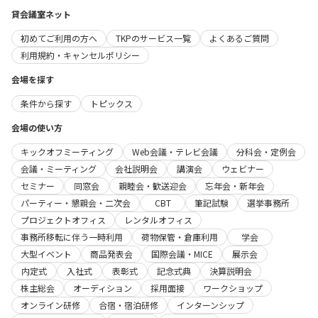
貸会議室ネット
初めてご利用の方へ
TKPのサービス一覧
よくあるご質問
利用規約・キャンセルポリシー
会場を探す
条件から探す
トピックス
会場の使い方
キックオフミーティング
Web会議・テレビ会議
分科会・定例会
会議・ミーティング
会社説明会
講演会
ウェビナー
セミナー
同窓会
親睦会・歓送迎会
忘年会・新年会
パーティー・懇親会・二次会
CBT
筆記試験
選挙事務所
プロジェクトオフィス
レンタルオフィス
事務所移転に伴う一時利用
荷物保管・倉庫利用
学会
大型イベント
商品発表会
国際会議・MICE
展示会
内定式
入社式
表彰式
記念式典
決算説明会
株主総会
オーディション
採用面接
ワークショップ
オンライン研修
合宿・宿泊研修
インターンシップ