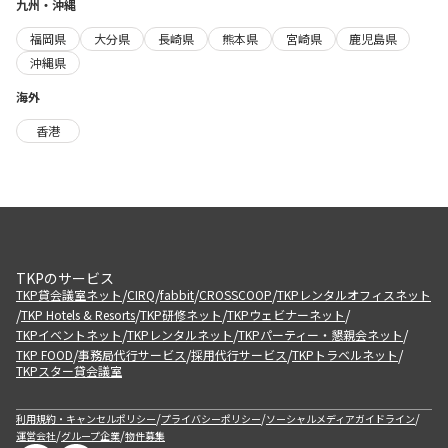
九州・沖縄
福岡県
大分県
長崎県
熊本県
宮崎県
鹿児島県
沖縄県
海外
香港
TKPのサービス
/
/
/
/
TKP貸会議室ネット
CIRQ
fabbit
CROSSCOOP
TKPレンタルオフィスネット
/
/
/
/
TKP Hotels & Resorts
TKP研修ネット
TKPウェビナーネット
/
/
/
TKPイベントネット
TKPレンタルネット
TKPパーティー・懇親会ネット
/
/
/
/
TKP FOOD
事務局代行サービス
採用代行サービス
TKPトラベルネット
TKPスター貸会議室
/
/
/
利用規約・キャンセルポリシー
プライバシーポリシー
ソーシャルメディアガイドライン
/
/
運営会社
グループ企業
物件募集