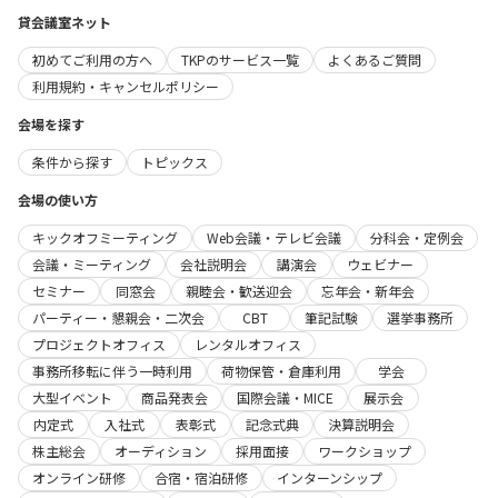
貸会議室ネット
初めてご利用の方へ
TKPのサービス一覧
よくあるご質問
利用規約・キャンセルポリシー
会場を探す
条件から探す
トピックス
会場の使い方
キックオフミーティング
Web会議・テレビ会議
分科会・定例会
会議・ミーティング
会社説明会
講演会
ウェビナー
セミナー
同窓会
親睦会・歓送迎会
忘年会・新年会
パーティー・懇親会・二次会
CBT
筆記試験
選挙事務所
プロジェクトオフィス
レンタルオフィス
事務所移転に伴う一時利用
荷物保管・倉庫利用
学会
大型イベント
商品発表会
国際会議・MICE
展示会
内定式
入社式
表彰式
記念式典
決算説明会
株主総会
オーディション
採用面接
ワークショップ
オンライン研修
合宿・宿泊研修
インターンシップ