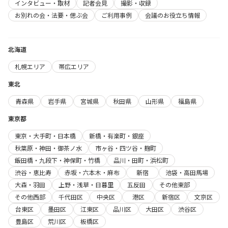
インタビュー・取材
記者会見
撮影・収録
お別れの会・法要・偲ぶ会
ご利用事例
会議のお役立ち情報
北海道
札幌エリア
帯広エリア
東北
青森県
岩手県
宮城県
秋田県
山形県
福島県
東京都
東京・大手町・日本橋
新橋・有楽町・銀座
秋葉原・神田・御茶ノ水
市ヶ谷・四ツ谷・麹町
飯田橋・九段下・神保町・竹橋
品川・田町・浜松町
渋谷・恵比寿
赤坂・六本木・麻布
新宿
池袋・高田馬場
大森・羽田
上野・浅草・日暮里
五反田
その他東部
その他西部
千代田区
中央区
港区
新宿区
文京区
台東区
墨田区
江東区
品川区
大田区
渋谷区
豊島区
荒川区
板橋区