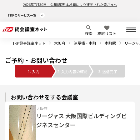
2026年7月30日
令和8年熊本地震により被災された皆さまへ
TKPのサービス一覧
検索
検討リスト
TKP貸会議室ネット
大阪府
淀屋橋・本町
本町駅
リージャ
ご予約・お問い合わせ
1. 入力
2. 入力内容の確認
3. 送信完了
お問い合わせをする会議室
大阪府
リージャス 大阪国際ビルディングビ
ジネスセンター