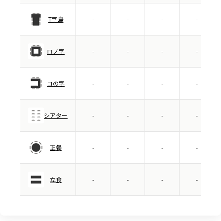
T字島
-
-
-
-
ロノ字
-
-
-
-
コの字
-
-
-
-
シアター
-
-
-
-
正餐
-
-
-
-
立食
-
-
-
-