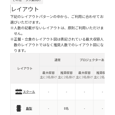
レイアウト
下記のレイアウトパターンの中から、ご利用に合わせてお
選びいただけます。
※人数の記載がないレイアウトは、原則ご利用いただけま
せん。
※正餐・立食のレイアウト図は表記されている最大収容人
数のレイアウトではなく推奨人数でのレイアウト図にな
ります。
通常
プロジェクターあり
レイアウト
最大収容
推奨収容
最大収容
推奨収容
主に3名掛け
主に2名掛け
主に3名掛け
主に2名掛け
スクール
-
-
-
-
島型
-
8名
-
-