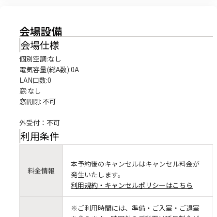
会場設備
会場仕様
個別空調:なし

電気容量(総A数):0A

LAN口数:0

窓:なし

窓開閉: 不可

外受付：不可
利用条件
本予約後のキャンセルはキャンセル料金が
料金情報
発生いたします。
利用規約・キャンセルポリシーはこちら
※ご利用時間には、準備・ご入室・ご退室