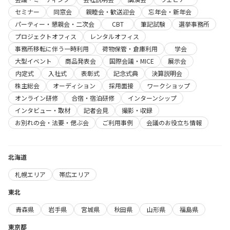
セミナー
同窓会
親睦会・歓送迎会
忘年会・新年会
パーティー・懇親会・二次会
CBT
筆記試験
選挙事務所
プロジェクトオフィス
レンタルオフィス
事務所移転に伴う一時利用
荷物保管・倉庫利用
学会
大型イベント
商品発表会
国際会議・MICE
展示会
内定式
入社式
表彰式
記念式典
決算説明会
株主総会
オーディション
採用面接
ワークショップ
オンライン研修
合宿・宿泊研修
インターンシップ
インタビュー・取材
記者会見
撮影・収録
お別れの会・法要・偲ぶ会
ご利用事例
会議のお役立ち情報
北海道
札幌エリア
帯広エリア
東北
青森県
岩手県
宮城県
秋田県
山形県
福島県
東京都