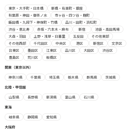
東京・大手町・日本橋
新橋・有楽町・銀座
秋葉原・神田・御茶ノ水
市ヶ谷・四ツ谷・麹町
飯田橋・九段下・神保町・竹橋
品川・田町・浜松町
渋谷・恵比寿
赤坂・六本木・麻布
新宿
池袋・高田馬場
大森・羽田
上野・浅草・日暮里
五反田
その他東部
その他西部
千代田区
中央区
港区
新宿区
文京区
台東区
墨田区
江東区
品川区
大田区
渋谷区
豊島区
荒川区
板橋区
関東（東京以外）
神奈川県
千葉県
埼玉県
栃木県
群馬県
茨城県
北陸・甲信越
山梨県
長野県
新潟県
富山県
石川県
東海
岐阜県
静岡県
愛知県
大阪府