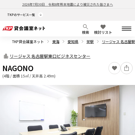
2026年7月30日
令和8年熊本地震により被災された皆さまへ
TKPのサービス一覧
検索
検討リスト
TKP貸会議室ネット
東海
愛知県
栄駅
リージャス 名古屋
リージャス 名古屋駅東口ビジネスセンター
NAGONO
(4階 / 面積 15㎡ / 天井高 2.49m)