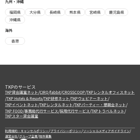
九州・沖縄
福岡県
大分県
長崎県
熊本県
宮崎県
鹿児島県
沖縄県
海外
香港
TKPのサービス
/
/
/
/
TKP貸会議室ネット
CIRQ
fabbit
CROSSCOOP
TKPレンタルオフィスネット
/
/
/
/
TKP Hotels & Resorts
TKP研修ネット
TKPウェビナーネット
/
/
/
TKPイベントネット
TKPレンタルネット
TKPパーティー・懇親会ネット
/
/
/
/
TKP FOOD
事務局代行サービス
採用代行サービス
TKPトラベルネット
TKPスター貸会議室
/
/
/
利用規約・キャンセルポリシー
プライバシーポリシー
ソーシャルメディアガイドライン
/
/
運営会社
グループ企業
物件募集