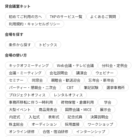
貸会議室ネット
初めてご利用の方へ
TKPのサービス一覧
よくあるご質問
利用規約・キャンセルポリシー
会場を探す
条件から探す
トピックス
会場の使い方
キックオフミーティング
Web会議・テレビ会議
分科会・定例会
会議・ミーティング
会社説明会
講演会
ウェビナー
セミナー
同窓会
親睦会・歓送迎会
忘年会・新年会
パーティー・懇親会・二次会
CBT
筆記試験
選挙事務所
プロジェクトオフィス
レンタルオフィス
事務所移転に伴う一時利用
荷物保管・倉庫利用
学会
大型イベント
商品発表会
国際会議・MICE
展示会
内定式
入社式
表彰式
記念式典
決算説明会
株主総会
オーディション
採用面接
ワークショップ
オンライン研修
合宿・宿泊研修
インターンシップ