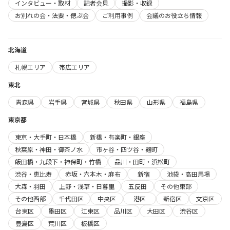
インタビュー・取材
記者会見
撮影・収録
お別れの会・法要・偲ぶ会
ご利用事例
会議のお役立ち情報
北海道
札幌エリア
帯広エリア
東北
青森県
岩手県
宮城県
秋田県
山形県
福島県
東京都
東京・大手町・日本橋
新橋・有楽町・銀座
秋葉原・神田・御茶ノ水
市ヶ谷・四ツ谷・麹町
飯田橋・九段下・神保町・竹橋
品川・田町・浜松町
渋谷・恵比寿
赤坂・六本木・麻布
新宿
池袋・高田馬場
大森・羽田
上野・浅草・日暮里
五反田
その他東部
その他西部
千代田区
中央区
港区
新宿区
文京区
台東区
墨田区
江東区
品川区
大田区
渋谷区
豊島区
荒川区
板橋区