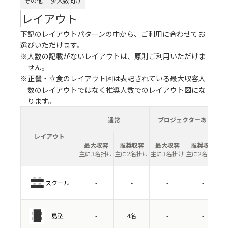
その他
少人数向け
レイアウト
下記のレイアウトパターンの中から、ご利用に合わせてお
選びいただけます。
※人数の記載がないレイアウトは、原則ご利用いただけま
せん。
※正餐・立食のレイアウト図は表記されている最大収容人
数のレイアウトではなく推奨人数でのレイアウト図にな
ります。
通常
プロジェクターあり
レイアウト
最大収容
推奨収容
最大収容
推奨収容
主に3名掛け
主に2名掛け
主に3名掛け
主に2名掛け
スクール
-
-
-
-
島型
-
4名
-
-