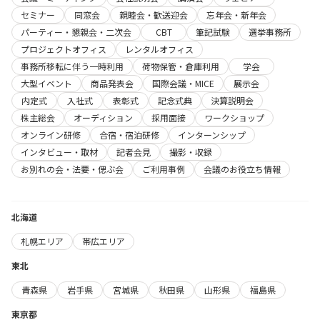
セミナー
同窓会
親睦会・歓送迎会
忘年会・新年会
パーティー・懇親会・二次会
CBT
筆記試験
選挙事務所
プロジェクトオフィス
レンタルオフィス
事務所移転に伴う一時利用
荷物保管・倉庫利用
学会
大型イベント
商品発表会
国際会議・MICE
展示会
内定式
入社式
表彰式
記念式典
決算説明会
株主総会
オーディション
採用面接
ワークショップ
オンライン研修
合宿・宿泊研修
インターンシップ
インタビュー・取材
記者会見
撮影・収録
お別れの会・法要・偲ぶ会
ご利用事例
会議のお役立ち情報
北海道
札幌エリア
帯広エリア
東北
青森県
岩手県
宮城県
秋田県
山形県
福島県
東京都