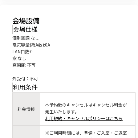
会場設備
会場仕様
個別空調:なし

電気容量(総A数):0A

LAN口数:0

窓:なし

窓開閉: 不可

外受付：不可
利用条件
本予約後のキャンセルはキャンセル料金が
料金情報
発生いたします。
利用規約・キャンセルポリシーはこちら
※ご利用時間には、準備・ご入室・ご退室