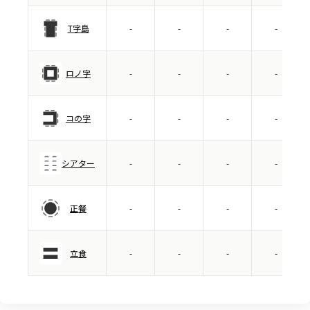
T字島
-
-
-
-
ロノ字
-
-
-
-
コの字
-
-
-
-
シアター
-
-
-
-
正餐
-
-
-
-
立食
-
-
-
-