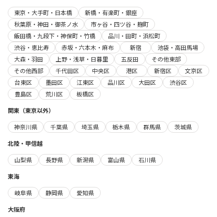
東京・大手町・日本橋
新橋・有楽町・銀座
秋葉原・神田・御茶ノ水
市ヶ谷・四ツ谷・麹町
飯田橋・九段下・神保町・竹橋
品川・田町・浜松町
渋谷・恵比寿
赤坂・六本木・麻布
新宿
池袋・高田馬場
大森・羽田
上野・浅草・日暮里
五反田
その他東部
その他西部
千代田区
中央区
港区
新宿区
文京区
台東区
墨田区
江東区
品川区
大田区
渋谷区
豊島区
荒川区
板橋区
関東（東京以外）
神奈川県
千葉県
埼玉県
栃木県
群馬県
茨城県
北陸・甲信越
山梨県
長野県
新潟県
富山県
石川県
東海
岐阜県
静岡県
愛知県
大阪府