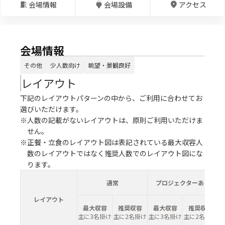
会場情報
会場設備
アクセス
会場情報
その他
少人数向け
眺望・景観良好
レイアウト
下記のレイアウトパターンの中から、ご利用に合わせてお
選びいただけます。
※人数の記載がないレイアウトは、原則ご利用いただけま
せん。
※正餐・立食のレイアウト図は表記されている最大収容人
数のレイアウトではなく推奨人数でのレイアウト図にな
ります。
通常
プロジェクターあり
レイアウト
最大収容
推奨収容
最大収容
推奨収容
主に3名掛け
主に2名掛け
主に3名掛け
主に2名掛け