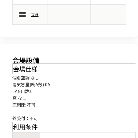
立食
-
-
-
-
会場設備
会場仕様
個別空調:なし

電気容量(総A数):0A

LAN口数:0

窓:なし

窓開閉: 不可

外受付：不可
利用条件