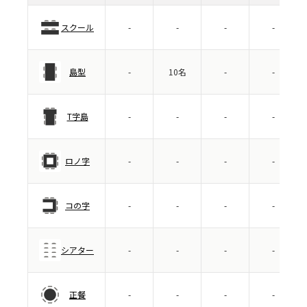
スクール
-
-
-
-
島型
-
10名
-
-
T字島
-
-
-
-
ロノ字
-
-
-
-
コの字
-
-
-
-
シアター
-
-
-
-
正餐
-
-
-
-