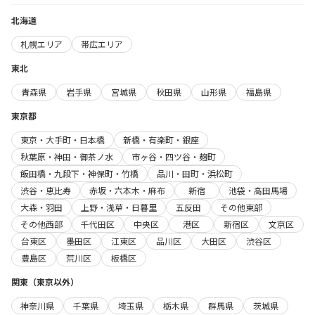
北海道
札幌エリア
帯広エリア
東北
青森県
岩手県
宮城県
秋田県
山形県
福島県
東京都
東京・大手町・日本橋
新橋・有楽町・銀座
秋葉原・神田・御茶ノ水
市ヶ谷・四ツ谷・麹町
飯田橋・九段下・神保町・竹橋
品川・田町・浜松町
渋谷・恵比寿
赤坂・六本木・麻布
新宿
池袋・高田馬場
大森・羽田
上野・浅草・日暮里
五反田
その他東部
その他西部
千代田区
中央区
港区
新宿区
文京区
台東区
墨田区
江東区
品川区
大田区
渋谷区
豊島区
荒川区
板橋区
関東（東京以外）
神奈川県
千葉県
埼玉県
栃木県
群馬県
茨城県