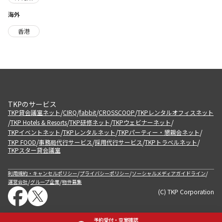
海外
香港
TKPのサービス
/
/
/
/
TKP貸会議室ネット
CIRQ
fabbit
CROSSCOOP
TKPレンタルオフィスネット
/
/
/
/
TKP Hotels & Resorts
TKP研修ネット
TKPウェビナーネット
/
/
/
TKPイベントネット
TKPレンタルネット
TKPパーティー・懇親会ネット
/
/
/
/
TKP FOOD
事務局代行サービス
採用代行サービス
TKPトラベルネット
TKPスター貸会議室
/
/
/
利用規約・キャンセルポリシー
プライバシーポリシー
ソーシャルメディアガイドライン
/
/
運営会社
グループ企業
物件募集
(C) TKP Corporation
予約受付・空室確認