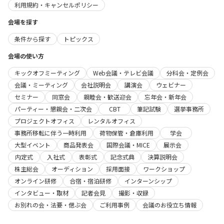
利用規約・キャンセルポリシー
会場を探す
条件から探す
トピックス
会場の使い方
キックオフミーティング
Web会議・テレビ会議
分科会・定例会
会議・ミーティング
会社説明会
講演会
ウェビナー
セミナー
同窓会
親睦会・歓送迎会
忘年会・新年会
パーティー・懇親会・二次会
CBT
筆記試験
選挙事務所
プロジェクトオフィス
レンタルオフィス
事務所移転に伴う一時利用
荷物保管・倉庫利用
学会
大型イベント
商品発表会
国際会議・MICE
展示会
内定式
入社式
表彰式
記念式典
決算説明会
株主総会
オーディション
採用面接
ワークショップ
オンライン研修
合宿・宿泊研修
インターンシップ
インタビュー・取材
記者会見
撮影・収録
お別れの会・法要・偲ぶ会
ご利用事例
会議のお役立ち情報