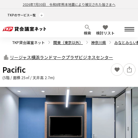
2026年7月30日
令和8年熊本地震により被災された皆さまへ
TKPのサービス一覧
検索
検討リスト
TKP貸会議室ネット
関東（東京以外）
神奈川県
みなとみらい
リージャス横浜ランドマークプラザビジネスセンター
Pacific
(5階 / 面積 25㎡ / 天井高 2.7m)