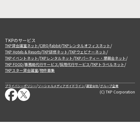
TKPのサービス
/
/
/
/
TKP貸会議室ネット
CIRQ
fabbit
TKPレンタルオフィスネット
/
/
/
TKP Hotels & Resorts
TKP研修ネット
TKPウェビナーネット
/
/
/
TKPイベントネット
TKPレンタルネット
TKPパーティー・懇親会ネット
/
/
/
/
TKP FOOD
事務局代行サービス
採用代行サービス
TKPトラベルネット
TKPスター貸会議室
物件募集
/
/
/
/
プライバシーポリシー
ソーシャルメディアガイドライン
運営会社
グループ企業
(C) TKP Corporation