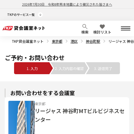
2026年7月30日
令和8年熊本地震により被災された皆さまへ
TKPのサービス一覧
検索
検討リスト
TKP貸会議室ネット
東京都
港区
神谷町駅
リージャス 神
ご予約・お問い合わせ
1. 入力
2. 入力内容の確認
3. 送信完了
お問い合わせをする会議室
東京都
リージャス 神谷町MTビルビジネスセ
ンター