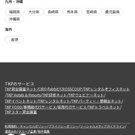
九州・沖縄
福岡県
大分県
長崎県
熊本県
宮崎県
鹿児島県
沖縄県
海外
香港
TKPのサービス
/
/
/
/
TKP貸会議室ネット
CIRQ
fabbit
CROSSCOOP
TKPレンタルオフィスネット
/
/
/
/
TKP Hotels & Resorts
TKP研修ネット
TKPウェビナーネット
/
/
/
TKPイベントネット
TKPレンタルネット
TKPパーティー・懇親会ネット
/
/
/
/
TKP FOOD
事務局代行サービス
採用代行サービス
TKPトラベルネット
TKPスター貸会議室
/
/
/
利用規約・キャンセルポリシー
プライバシーポリシー
ソーシャルメディアガイドライン
/
/
運営会社
グループ企業
物件募集