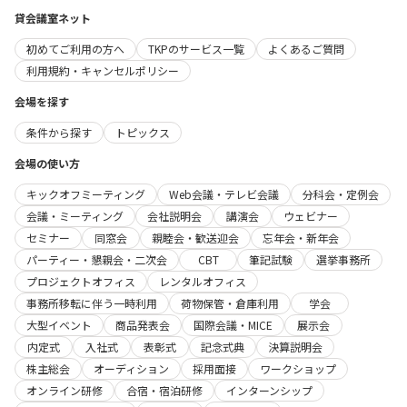
貸会議室ネット
初めてご利用の方へ
TKPのサービス一覧
よくあるご質問
利用規約・キャンセルポリシー
会場を探す
条件から探す
トピックス
会場の使い方
キックオフミーティング
Web会議・テレビ会議
分科会・定例会
会議・ミーティング
会社説明会
講演会
ウェビナー
セミナー
同窓会
親睦会・歓送迎会
忘年会・新年会
パーティー・懇親会・二次会
CBT
筆記試験
選挙事務所
プロジェクトオフィス
レンタルオフィス
事務所移転に伴う一時利用
荷物保管・倉庫利用
学会
大型イベント
商品発表会
国際会議・MICE
展示会
内定式
入社式
表彰式
記念式典
決算説明会
株主総会
オーディション
採用面接
ワークショップ
オンライン研修
合宿・宿泊研修
インターンシップ