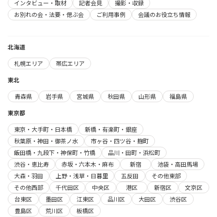
インタビュー・取材
記者会見
撮影・収録
お別れの会・法要・偲ぶ会
ご利用事例
会議のお役立ち情報
北海道
札幌エリア
帯広エリア
東北
青森県
岩手県
宮城県
秋田県
山形県
福島県
東京都
東京・大手町・日本橋
新橋・有楽町・銀座
秋葉原・神田・御茶ノ水
市ヶ谷・四ツ谷・麹町
飯田橋・九段下・神保町・竹橋
品川・田町・浜松町
渋谷・恵比寿
赤坂・六本木・麻布
新宿
池袋・高田馬場
大森・羽田
上野・浅草・日暮里
五反田
その他東部
その他西部
千代田区
中央区
港区
新宿区
文京区
台東区
墨田区
江東区
品川区
大田区
渋谷区
豊島区
荒川区
板橋区