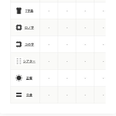
T字島
-
-
-
-
ロノ字
-
-
-
-
コの字
-
-
-
-
シアター
-
-
-
-
正餐
-
-
-
-
立食
-
-
-
-