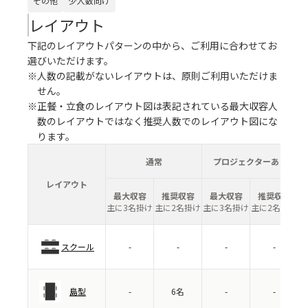
その他
少人数向け
レイアウト
下記のレイアウトパターンの中から、ご利用に合わせてお
選びいただけます。
※人数の記載がないレイアウトは、原則ご利用いただけま
せん。
※正餐・立食のレイアウト図は表記されている最大収容人
数のレイアウトではなく推奨人数でのレイアウト図にな
ります。
通常
プロジェクターあり
レイアウト
最大収容
推奨収容
最大収容
推奨収容
主に3名掛け
主に2名掛け
主に3名掛け
主に2名掛け
スクール
-
-
-
-
島型
-
6名
-
-