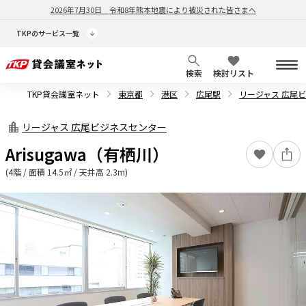
2026年7月30日
令和8年熊本地震により被災された皆さまへ
TKPのサービス一覧
検索
検討リスト
TKP貸会議室ネット
東京都
港区
広尾駅
リージャス 広尾
リージャス 広尾ビジネスセンター
Arisugawa（有栖川）
(4階 / 面積 14.5㎡ / 天井高 2.3m)