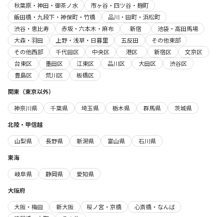
秋葉原・神田・御茶ノ水
市ヶ谷・四ツ谷・麹町
飯田橋・九段下・神保町・竹橋
品川・田町・浜松町
渋谷・恵比寿
赤坂・六本木・麻布
新宿
池袋・高田馬場
大森・羽田
上野・浅草・日暮里
五反田
その他東部
その他西部
千代田区
中央区
港区
新宿区
文京区
台東区
墨田区
江東区
品川区
大田区
渋谷区
豊島区
荒川区
板橋区
関東（東京以外）
神奈川県
千葉県
埼玉県
栃木県
群馬県
茨城県
北陸・甲信越
山梨県
長野県
新潟県
富山県
石川県
東海
岐阜県
静岡県
愛知県
大阪府
大阪・梅田
新大阪
桜ノ宮・京橋
心斎橋・なんば