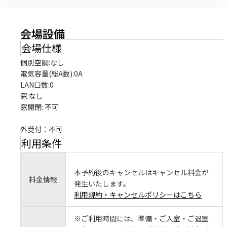
会場設備
会場仕様
個別空調:なし

電気容量(総A数):0A

LAN口数:0

窓:なし

窓開閉: 不可

外受付：不可
利用条件
本予約後のキャンセルはキャンセル料金が
料金情報
発生いたします。
利用規約・キャンセルポリシーはこちら
※ご利用時間には、準備・ご入室・ご退室