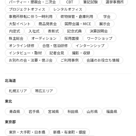
パーティー・懇親会・二次会
CBT
筆記試験
選挙事務所
プロジェクトオフィス
レンタルオフィス
事務所移転に伴う一時利用
荷物保管・倉庫利用
学会
大型イベント
商品発表会
国際会議・MICE
展示会
内定式
入社式
表彰式
記念式典
決算説明会
株主総会
オーディション
採用面接
ワークショップ
オンライン研修
合宿・宿泊研修
インターンシップ
インタビュー・取材
記者会見
撮影・収録
お別れの会・法要・偲ぶ会
ご利用事例
会議のお役立ち情報
北海道
札幌エリア
帯広エリア
東北
青森県
岩手県
宮城県
秋田県
山形県
福島県
東京都
東京・大手町・日本橋
新橋・有楽町・銀座