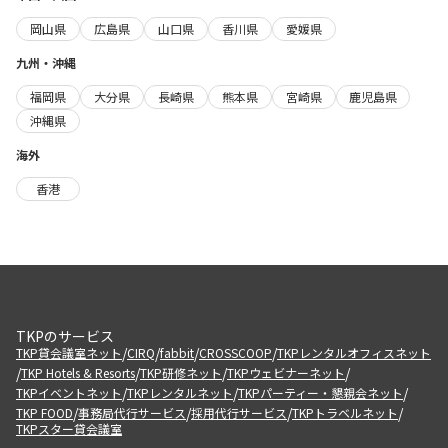
岡山県
広島県
山口県
香川県
愛媛県
九州・沖縄
福岡県
大分県
長崎県
熊本県
宮崎県
鹿児島県
沖縄県
海外
香港
TKPのサービス
/
/
/
/
TKP貸会議室ネット
CIRQ
fabbit
CROSSCOOP
TKPレンタルオフィスネット
/
/
/
/
TKP Hotels & Resorts
TKP研修ネット
TKPウェビナーネット
/
/
/
TKPイベントネット
TKPレンタルネット
TKPパーティー・懇親会ネット
/
/
/
/
TKP FOOD
事務局代行サービス
採用代行サービス
TKPトラベルネット
TKPスター貸会議室