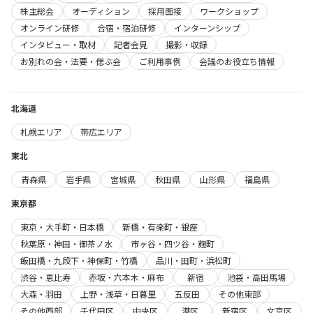
株主総会
オーディション
採用面接
ワークショップ
オンライン研修
合宿・宿泊研修
インターンシップ
インタビュー・取材
記者会見
撮影・収録
お別れの会・法要・偲ぶ会
ご利用事例
会議のお役立ち情報
北海道
札幌エリア
帯広エリア
東北
青森県
岩手県
宮城県
秋田県
山形県
福島県
東京都
東京・大手町・日本橋
新橋・有楽町・銀座
秋葉原・神田・御茶ノ水
市ヶ谷・四ツ谷・麹町
飯田橋・九段下・神保町・竹橋
品川・田町・浜松町
渋谷・恵比寿
赤坂・六本木・麻布
新宿
池袋・高田馬場
大森・羽田
上野・浅草・日暮里
五反田
その他東部
その他西部
千代田区
中央区
港区
新宿区
文京区