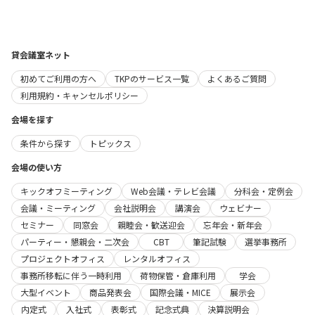
貸会議室ネット
初めてご利用の方へ
TKPのサービス一覧
よくあるご質問
利用規約・キャンセルポリシー
会場を探す
条件から探す
トピックス
会場の使い方
キックオフミーティング
Web会議・テレビ会議
分科会・定例会
会議・ミーティング
会社説明会
講演会
ウェビナー
セミナー
同窓会
親睦会・歓送迎会
忘年会・新年会
パーティー・懇親会・二次会
CBT
筆記試験
選挙事務所
プロジェクトオフィス
レンタルオフィス
事務所移転に伴う一時利用
荷物保管・倉庫利用
学会
大型イベント
商品発表会
国際会議・MICE
展示会
内定式
入社式
表彰式
記念式典
決算説明会