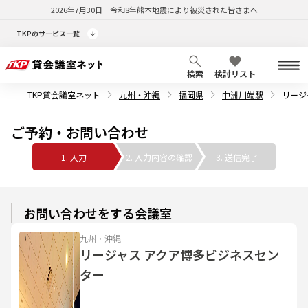
2026年7月30日
令和8年熊本地震により被災された皆さまへ
TKPのサービス一覧
検索
検討リスト
TKP貸会議室ネット
九州・沖縄
福岡県
中洲川端駅
リージ
ご予約・お問い合わせ
1. 入力
2. 入力内容の確認
3. 送信完了
お問い合わせをする会議室
九州・沖縄
リージャス アクア博多ビジネスセン
ター