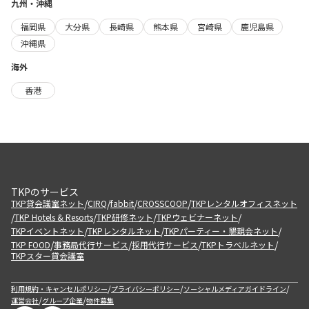
九州・沖縄
福岡県
大分県
長崎県
熊本県
宮崎県
鹿児島県
沖縄県
海外
香港
TKPのサービス
/
/
/
/
TKP貸会議室ネット
CIRQ
fabbit
CROSSCOOP
TKPレンタルオフィスネット
/
/
/
/
TKP Hotels & Resorts
TKP研修ネット
TKPウェビナーネット
/
/
/
TKPイベントネット
TKPレンタルネット
TKPパーティー・懇親会ネット
/
/
/
/
TKP FOOD
事務局代行サービス
採用代行サービス
TKPトラベルネット
TKPスター貸会議室
/
/
/
利用規約・キャンセルポリシー
プライバシーポリシー
ソーシャルメディアガイドライン
/
/
運営会社
グループ企業
物件募集