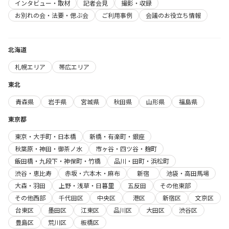
インタビュー・取材
記者会見
撮影・収録
お別れの会・法要・偲ぶ会
ご利用事例
会議のお役立ち情報
北海道
札幌エリア
帯広エリア
東北
青森県
岩手県
宮城県
秋田県
山形県
福島県
東京都
東京・大手町・日本橋
新橋・有楽町・銀座
秋葉原・神田・御茶ノ水
市ヶ谷・四ツ谷・麹町
飯田橋・九段下・神保町・竹橋
品川・田町・浜松町
渋谷・恵比寿
赤坂・六本木・麻布
新宿
池袋・高田馬場
大森・羽田
上野・浅草・日暮里
五反田
その他東部
その他西部
千代田区
中央区
港区
新宿区
文京区
台東区
墨田区
江東区
品川区
大田区
渋谷区
豊島区
荒川区
板橋区