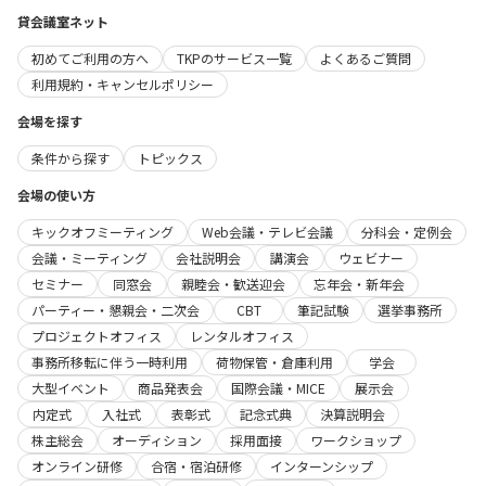
貸会議室ネット
初めてご利用の方へ
TKPのサービス一覧
よくあるご質問
利用規約・キャンセルポリシー
会場を探す
条件から探す
トピックス
会場の使い方
キックオフミーティング
Web会議・テレビ会議
分科会・定例会
会議・ミーティング
会社説明会
講演会
ウェビナー
セミナー
同窓会
親睦会・歓送迎会
忘年会・新年会
パーティー・懇親会・二次会
CBT
筆記試験
選挙事務所
プロジェクトオフィス
レンタルオフィス
事務所移転に伴う一時利用
荷物保管・倉庫利用
学会
大型イベント
商品発表会
国際会議・MICE
展示会
内定式
入社式
表彰式
記念式典
決算説明会
株主総会
オーディション
採用面接
ワークショップ
オンライン研修
合宿・宿泊研修
インターンシップ