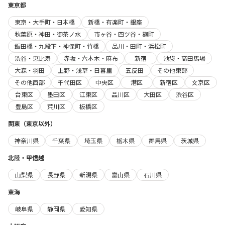
東京都
東京・大手町・日本橋
新橋・有楽町・銀座
秋葉原・神田・御茶ノ水
市ヶ谷・四ツ谷・麹町
飯田橋・九段下・神保町・竹橋
品川・田町・浜松町
渋谷・恵比寿
赤坂・六本木・麻布
新宿
池袋・高田馬場
大森・羽田
上野・浅草・日暮里
五反田
その他東部
その他西部
千代田区
中央区
港区
新宿区
文京区
台東区
墨田区
江東区
品川区
大田区
渋谷区
豊島区
荒川区
板橋区
関東（東京以外）
神奈川県
千葉県
埼玉県
栃木県
群馬県
茨城県
北陸・甲信越
山梨県
長野県
新潟県
富山県
石川県
東海
岐阜県
静岡県
愛知県