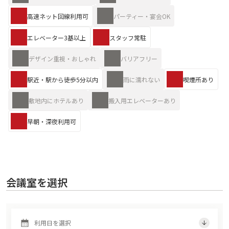
高速ネット回線利用可
パーティー・宴会OK
エレベーター3基以上
スタッフ常駐
デザイン重視・おしゃれ
バリアフリー
駅近・駅から徒歩5分以内
雨に濡れない
喫煙所あり
敷地内にホテルあり
搬入用エレベーターあり
早朝・深夜利用可
会議室を選択