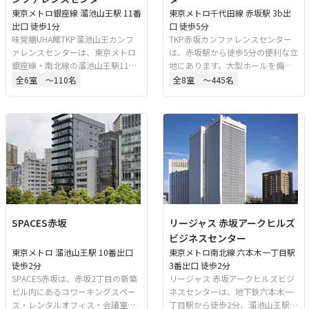
東京メトロ銀座線 溜池山王駅 11番
東京メトロ千代田線 赤坂駅 3b出
出口 徒歩1分
口 徒歩5分
味覚糖UHA館TKP溜池山王カンフ
TKP赤坂カンファレンスセンター
ァレンスセンターは、東京メトロ
は、赤坂駅から徒歩5分の便利な立
銀座線・南北線の溜池山王駅11番
地にあります。大型ホールを備
出口から徒歩1分、赤坂駅からも徒
え、社内会議や研修、セミナー、
全
6
室
〜110名
全
8
室
〜445名
歩5分の会議室施設です。1フロア1
説明会、パーティーなど幅広い用
室の会場を中心に、ミーティング
途で利用可能です。地上13階の会
ルームも備えており、さまざまな
場からは東京の景色を一望できま
用途に対応可能です。
す。
SPACES赤坂
リージャス 赤坂アークヒルズ
ビジネスセンター
東京メトロ 溜池山王駅 10番出口
東京メトロ南北線 六本木一丁目駅
徒歩2分
3番出口 徒歩2分
SPACES赤坂は、赤坂2丁目の新築
リージャス 赤坂アークヒルズビジ
ビル内にあるコワーキングスペー
ネスセンターは、地下鉄六本木一
ス・レンタルオフィス・会議室で
丁目駅から徒歩2分、溜池山王駅か