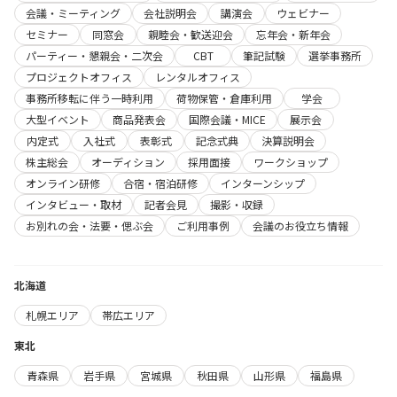
会議・ミーティング
会社説明会
講演会
ウェビナー
セミナー
同窓会
親睦会・歓送迎会
忘年会・新年会
パーティー・懇親会・二次会
CBT
筆記試験
選挙事務所
プロジェクトオフィス
レンタルオフィス
事務所移転に伴う一時利用
荷物保管・倉庫利用
学会
大型イベント
商品発表会
国際会議・MICE
展示会
内定式
入社式
表彰式
記念式典
決算説明会
株主総会
オーディション
採用面接
ワークショップ
オンライン研修
合宿・宿泊研修
インターンシップ
インタビュー・取材
記者会見
撮影・収録
お別れの会・法要・偲ぶ会
ご利用事例
会議のお役立ち情報
北海道
札幌エリア
帯広エリア
東北
青森県
岩手県
宮城県
秋田県
山形県
福島県