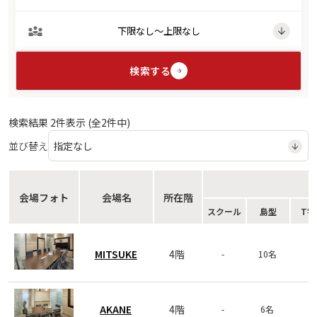
検索する
検索結果
2
件表示 (全
2
件中)
並び替え
会場フォト
会場名
所在階
スクール
島型
T字
MITSUKE
4階
-
10名
-
AKANE
4階
-
6名
-