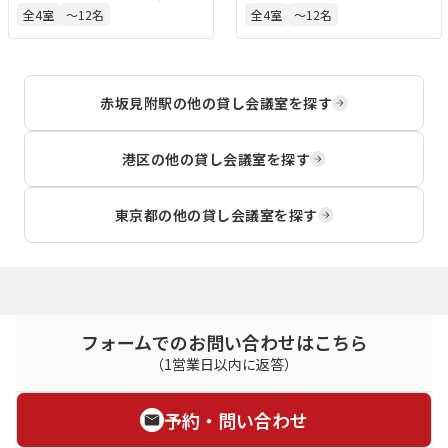
す。チームミーティングやクライ
らもアクセス可能な複合施設内に
全
4
室
〜12名
全
4
室
〜12名
アントとの打ち合わせなど、創造
位置する会議室・レンタルオフィ
的な会話が生まれるようなリラッ
スです。小規模から大規模まで多
クスした空間設計が特徴です。視
様な会議室を備え、都心でのビジ
聴覚機器やホワイトボードのほ
ネス利用に適しています。
赤坂見附駅
の他の貸し会議室を探す
か、軽食サービスも用意されてお
り、スタッフによるサポートも受
けられます。会議室は、メンバー
港区
の他の貸し会議室を探す
でない方でもご利用可能です。
東京都
の他の貸し会議室を探す
フォームでのお問い合わせはこちら
（1営業日以内に返答）
予約・問い合わせ