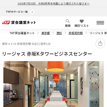
2026年7月30日
令和8年熊本地震により被災された皆さまへ
TKPのサービス一覧
検索
検討リスト
TKP貸会議室ネット
東京都
港区
赤坂見附駅
リージャス 
東京メトロ 赤坂見附駅 B出口 徒歩1分
リージャス 赤坂Kタワービジネスセンター