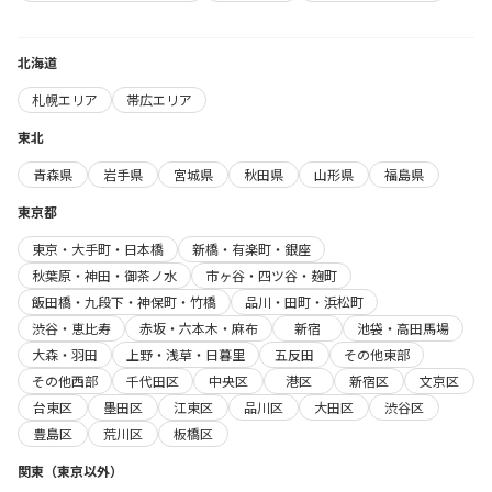
北海道
札幌エリア
帯広エリア
東北
青森県
岩手県
宮城県
秋田県
山形県
福島県
東京都
東京・大手町・日本橋
新橋・有楽町・銀座
秋葉原・神田・御茶ノ水
市ヶ谷・四ツ谷・麹町
飯田橋・九段下・神保町・竹橋
品川・田町・浜松町
渋谷・恵比寿
赤坂・六本木・麻布
新宿
池袋・高田馬場
大森・羽田
上野・浅草・日暮里
五反田
その他東部
その他西部
千代田区
中央区
港区
新宿区
文京区
台東区
墨田区
江東区
品川区
大田区
渋谷区
豊島区
荒川区
板橋区
関東（東京以外）