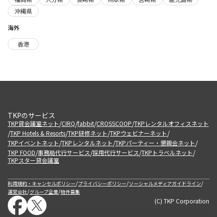
沖縄県
海外
香港
TKPのサービス
/
/
/
/
TKP貸会議室ネット
CIRQ
fabbit
CROSSCOOP
TKPレンタルオフィスネット
/
/
/
/
TKP Hotels & Resorts
TKP研修ネット
TKPウェビナーネット
/
/
/
TKPイベントネット
TKPレンタルネット
TKPパーティー・懇親会ネット
/
/
/
/
TKP FOOD
事務局代行サービス
採用代行サービス
TKPトラベルネット
TKPスター貸会議室
/
/
/
利用規約・キャンセルポリシー
プライバシーポリシー
ソーシャルメディアガイドライン
/
/
運営会社
グループ企業
物件募集
(C) TKP Corporation