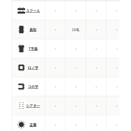
スクール
-
-
-
-
島型
-
10名
-
-
T字島
-
-
-
-
ロノ字
-
-
-
-
コの字
-
-
-
-
シアター
-
-
-
-
正餐
-
-
-
-