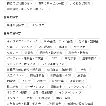
初めてご利用の方へ
TKPのサービス一覧
よくあるご質問
利用規約・キャンセルポリシー
会場を探す
条件から探す
トピックス
会場の使い方
キックオフミーティング
Web会議・テレビ会議
分科会・定例会
会議・ミーティング
会社説明会
講演会
ウェビナー
セミナー
同窓会
親睦会・歓送迎会
忘年会・新年会
パーティー・懇親会・二次会
CBT
筆記試験
選挙事務所
プロジェクトオフィス
レンタルオフィス
事務所移転に伴う一時利用
荷物保管・倉庫利用
学会
大型イベント
商品発表会
国際会議・MICE
展示会
内定式
入社式
表彰式
記念式典
決算説明会
株主総会
オーディション
採用面接
ワークショップ
オンライン研修
合宿・宿泊研修
インターンシップ
インタビュー・取材
記者会見
撮影・収録
お別れの会・法要・偲ぶ会
ご利用事例
会議のお役立ち情報