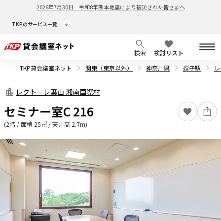
2026年7月30日
令和8年熊本地震により被災された皆さまへ
TKPのサービス一覧
検索
検討リスト
TKP貸会議室ネット
関東（東京以外）
神奈川県
逗子駅
レ
レクトーレ葉山 湘南国際村
セミナー室C 216
(2階 / 面積 25㎡ / 天井高 2.7m)