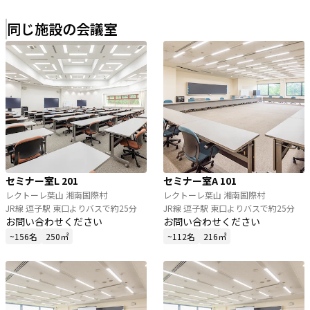
同じ施設の会議室
セミナー室L 201
セミナー室A 101
レクトーレ葉山 湘南国際村
レクトーレ葉山 湘南国際村
JR線 逗子駅 東口よりバスで約25分
JR線 逗子駅 東口よりバスで約25分
お問い合わせください
お問い合わせください
~156名
250㎡
~112名
216㎡