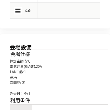
立食
-
-
-
-
会場設備
会場仕様
個別空調:なし

電気容量(総A数):20A

LAN口数:1

窓:有

窓開閉: 可

外受付：不可
利用条件