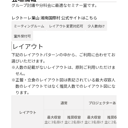
グループ討議や分科会に最適なセミナー室です。
レクトーレ葉山 湘南国際村 公式サイトはこちら
ミーティングルーム
レイアウト変更対応可
少人数向け
室外受付可
レイアウト
下記のレイアウトパターンの中から、ご利用に合わせてお
選びいただけます。
※人数の記載がないレイアウトは、原則ご利用いただけま
せん。
※正餐・立食のレイアウト図は表記されている最大収容人
数のレイアウトではなく推奨人数でのレイアウト図にな
ります。
通常
プロジェクターあり
レイアウト
最大収容
推奨収容
最大収容
推奨収容
主に3名掛け
主に2名掛け
主に3名掛け
主に2名掛け